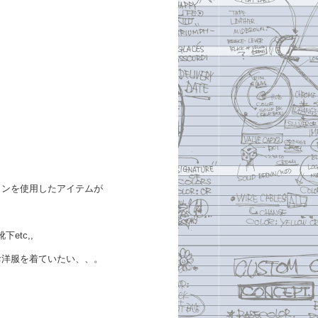
トンを使用したアイテムが
etc,,
お洋服を着ていたい、、。