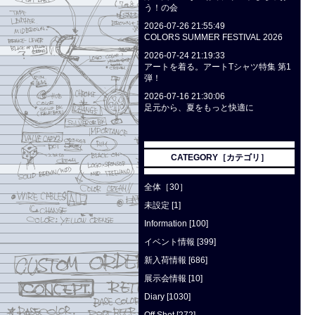
う！の会
2026-07-26 21:55:49
COLORS SUMMER FESTIVAL 2026
2026-07-24 21:19:33
アートを着る。アートTシャツ特集 第1
弾！
2026-07-16 21:30:06
足元から、夏をもっと快適に
CATEGORY［カテゴリ］
全体［30］
未設定 [1]
Information [100]
イベント情報 [399]
新入荷情報 [686]
展示会情報 [10]
Diary [1030]