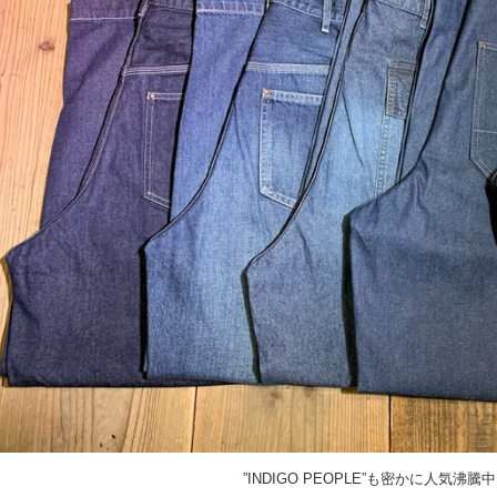
”INDIGO PEOPLE”も密かに人気沸騰