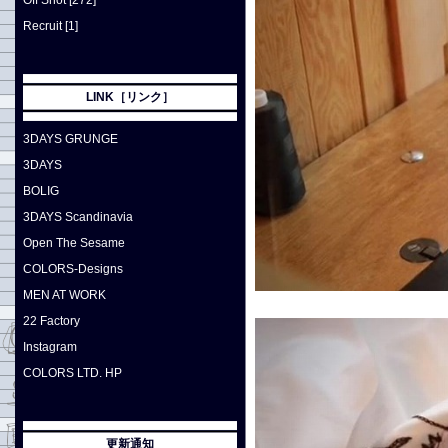
Off Shot [272]
Recruit [1]
LINK［リンク］
3DAYS GRUNGE
3DAYS
BOLIG
3DAYS Scandinavia
Open The Sesame
COLORS-Designs
MEN AT WORK
22 Factory
Instagram
COLORS LTD. HP
更新通知