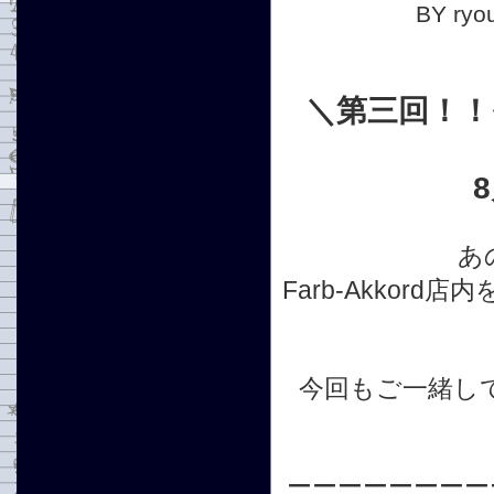
BY ryou
＼第三回！！
あ
Farb-Akko
今回もご一緒してく
ーーーーーーーー