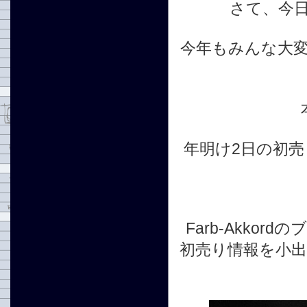
さて、今
今年もみんな大
年明け2日の初
Farb-Akko
初売り情報を小