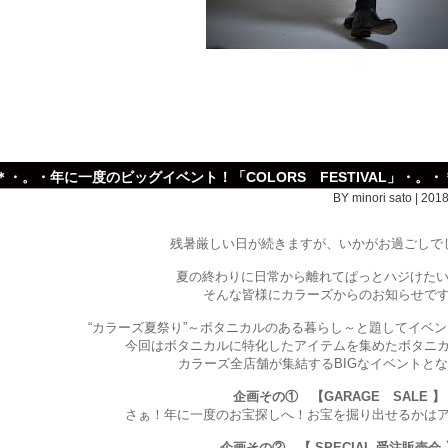
＊・。・年に一度のビッグイベント！「COLORS FESTIVAL」・。・
BY minori sato | 201
残暑厳しい日が続きますが、いかがお過ごしで
夏の終わりに日常から離れてぱっとハジけたい＼(
そんな皆様にカラーズからのお知らせで
“カラーズ夏祭り”～ボタニカルのある暮らし～と題してイベ
今回はボタニカルに特化したアイテムを集めたボタニ
カラーズ全店舗が集結するBIGなイベントと
企画その① 【GARAGE SALE 】
さぁ！年に一度のお宝探しへ！お宝を掘り出せるかは
企画その② 【 SPECIAL 受注販売会 