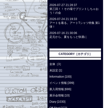
2026-07-27 21:28:37
第三回！！その場でプリントしちゃお
う！の会
2026-07-24 21:19:33
アートを着る。アートTシャツ特集 第1
弾！
2026-07-16 21:30:06
足元から、夏をもっと快適に
CATEGORY［カテゴリ］
全体［3］
未設定 [1]
Information [100]
イベント情報 [399]
新入荷情報 [686]
展示会情報 [10]
Diary [1030]