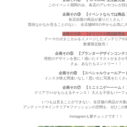
このイベント期間のみ、各店のアレやコレが目
企画その③ 【イベントならでは商品 
各店自慢の商品が盛りだくさん！
普段なかなか見ることのない、 全店舗MIXの中からお気に
企画その④ 【オリジナル商品販売会 
テーマのボタニカルをイメージしたインテリアや
数量限定販売！
企画その⑤ 【プランターデザインコンテス
理想のデザインを形に！描いたイラストがまさか
さぁ、あなたもエントリー！！
企画その⑥ 【スペシャルウォールアート
インスタ映え間違いなし！思い出に写真をたくさ
企画その⑦ 【ミニミニゲーーーム！ 
クリアで○○がもらえるチャンス！ 大人も子供もパーフ
いつもは見ることができない、全店舗の商品が大集
アンティーク✕インテリア✕ファッションの空間を、ぜひこの
Instagramも要チェックです！！