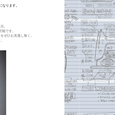
iaになります。
展示。
可能です。
会をぜひお見逃し無く。
す。