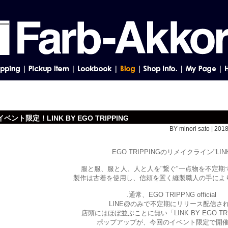
イベント限定！LINK BY EGO TRIPPING
BY minori sato | 201
EGO TRIPPINGのリメイクライン"LIN
服と服、服と人、人と人を"繋ぐ"一点物を不定期
製作は古着を使用し、信頼を置く縫製職人の手によ
.通常、EGO TRIPPNG official
LINE@のみで不定期にリリース配信さ
店頭にはほぼ並ぶことに無い「LINK BY EGO TR
ポップアップが、今回のイベント限定で開