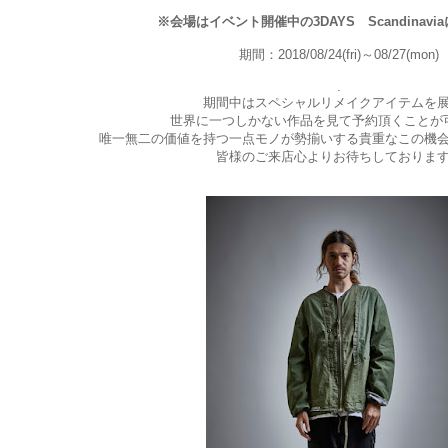
※会場はイベント開催中の3DAYS Scandinav
期間：2018/08/24(fri)～08/27(mon)
.
期間中はスペシャルリメイクアイテムを
世界に一つしかない作品を見て予約頂くことが
唯一無二の価値を持つ一点モノが勢揃いする貴重なこの機
皆様のご来店心よりお待ちしておりま