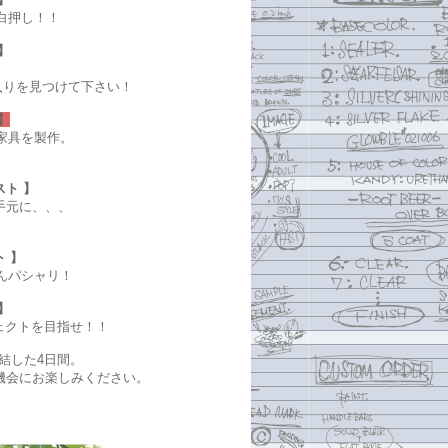
白押し！！
】
入りを見つけて下さい！
】
家具を製作。
ト 】
手元に、、、
 】
んパシャリ！
】
ェクトを目指せ！！
結した4日間。
機会にお楽しみください。