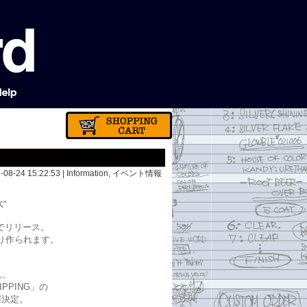
8-08-24 15:22:53 |
Information
,
イベント情報
K"
でリリース。
り作られます。
れ、
IPPING」の
催決定。