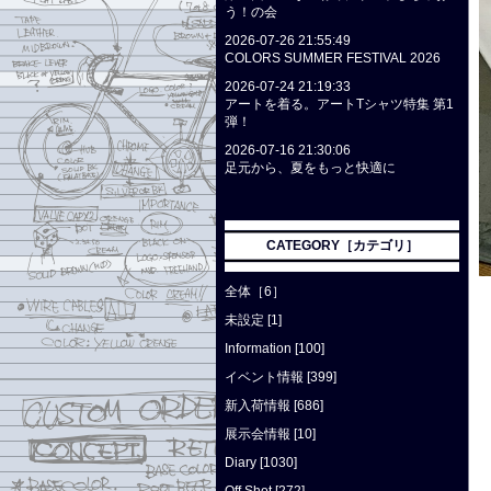
う！の会
2026-07-26 21:55:49
COLORS SUMMER FESTIVAL 2026
2026-07-24 21:19:33
アートを着る。アートTシャツ特集 第1
弾！
2026-07-16 21:30:06
足元から、夏をもっと快適に
CATEGORY［カテゴリ］
全体［6］
未設定 [1]
Information [100]
イベント情報 [399]
新入荷情報 [686]
展示会情報 [10]
Diary [1030]