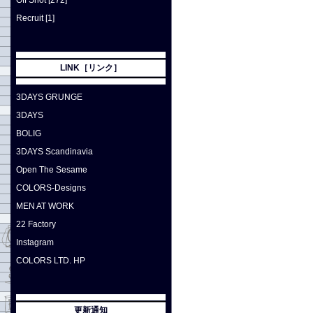
Off Shot [272]
Recruit [1]
LINK［リンク］
3DAYS GRUNGE
3DAYS
BOLIG
3DAYS Scandinavia
Open The Sesame
COLORS-Designs
MEN AT WORK
22 Factory
Instagram
COLORS LTD. HP
更新通知