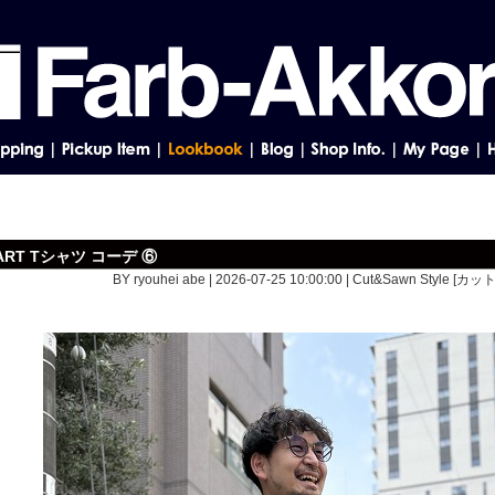
ART Tシャツ コーデ ⑥
BY ryouhei abe | 2026-07-25 10:00:00 |
Cut&Sawn Style [