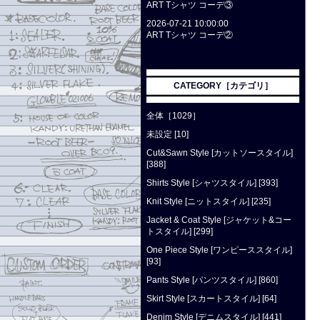
ART Tシャツ コーデ③
2026-07-21 10:00:00
ART Tシャツ コーデ②
CATEGORY［カテゴリ］
全体［1029］
未設定 [10]
Cut&Sawn Style [カットソースタイル]
[388]
Shirts Style [シャツスタイル] [393]
Knit Style [ニットスタイル] [235]
Jacket & Coat Style [ジャケット&コー
トスタイル] [299]
One Piece Style [ワンピーススタイル]
[93]
Pants Style [パンツスタイル] [860]
Skirt Style [スカートスタイル] [64]
Denim Style [デニムスタイル] [441]