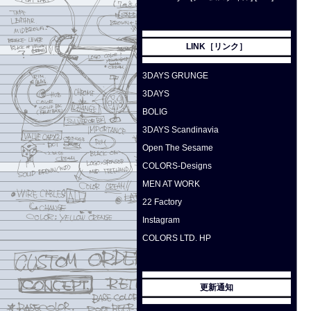
LINK［リンク］
3DAYS GRUNGE
3DAYS
BOLIG
3DAYS Scandinavia
Open The Sesame
COLORS-Designs
MEN AT WORK
22 Factory
Instagram
COLORS LTD. HP
更新通知