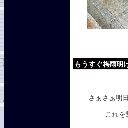
もうすぐ梅雨明
さぁさぁ明
これを