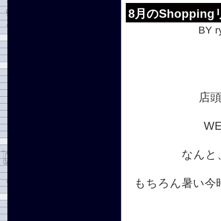
8月のShoppi
BY r
店
W
なんと
もちろん暑い今