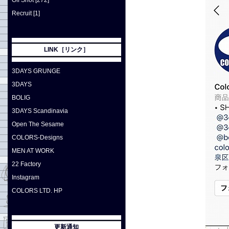
Off Shot [272]
Recruit [1]
LINK［リンク］
3DAYS GRUNGE
3DAYS
BOLIG
3DAYS Scandinavia
Open The Sesame
COLORS-Designs
MEN AT WORK
22 Factory
Instagram
COLORS LTD. HP
更新通知