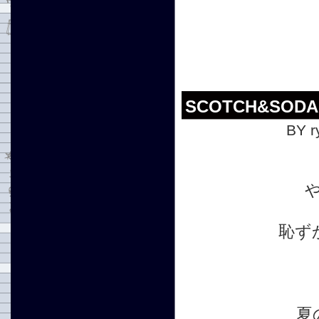
SCOTCH&SO
BY r
恥ず
夏