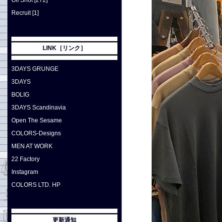
Off Shot [272]
Recruit [1]
LINK［リンク］
3DAYS GRUNGE
3DAYS
BOLIG
3DAYS Scandinavia
Open The Sesame
COLORS-Designs
MEN AT WORK
22 Factory
Instagram
COLORS LTD. HP
更新通知