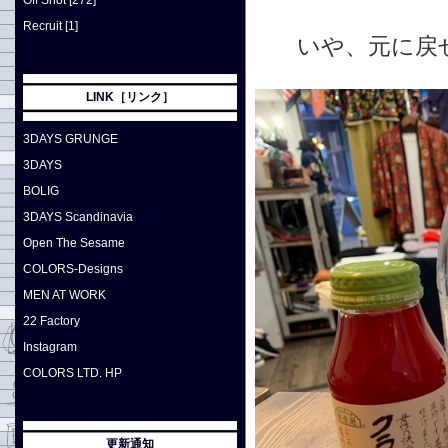
Off Shot [272]
Recruit [1]
いや、元に戻
LINK［リンク］
3DAYS GRUNGE
3DAYS
BOLIG
3DAYS Scandinavia
Open The Sesame
COLORS-Designs
MEN AT WORK
22 Factory
Instagram
COLORS LTD. HP
更新通知