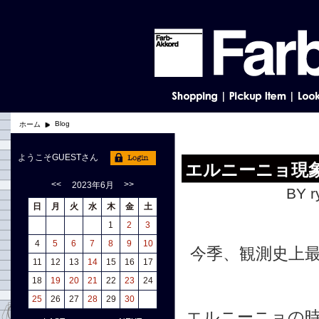
Blog
ホーム
ようこそGUESTさん
エルニーニョ現象2
<<
>>
2023年6月
BY r
日
月
火
水
木
金
土
1
2
3
4
5
6
7
8
9
10
今季、観測史上
11
12
13
14
15
16
17
18
19
20
21
22
23
24
25
26
27
28
29
30
エルニーニョの