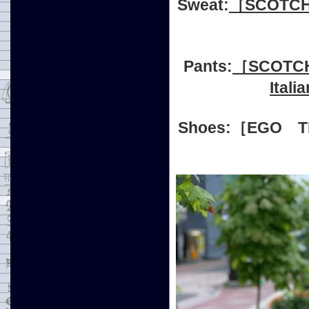
Sweat:
［SCOTCH
Pants:
［SCOTCH&
Itali
Shoes:［EGO 