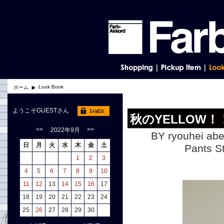
Look Book
ホーム
ようこそGUESTさん
秋のYELLOW！
<<
>>
2022年9月
BY ryouhei abe
日
月
火
水
木
金
土
Pants
1
2
3
4
5
6
7
8
9
10
11
12
13
14
15
16
17
18
19
20
21
22
23
24
25
26
27
28
29
30