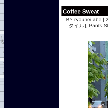
Coffee Sweat
BY ryouhei abe | 
タイル]
,
Pants