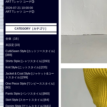
ART Tシャツ コーデ③
2026-07-21 10:00:00
ART Tシャツ コーデ②
CATEGORY［カテゴリ］
全体［16］
未設定 [10]
Cut&Sawn Style [カットソースタイル]
[388]
Shirts Style [シャツスタイル] [393]
Knit Style [ニットスタイル] [235]
Jacket & Coat Style [ジャケット&コー
トスタイル] [299]
One Piece Style [ワンピーススタイル]
[93]
Pants Style [パンツスタイル] [860]
Skirt Style [スカートスタイル] [64]
Denim Style [デニムスタイル] [441]