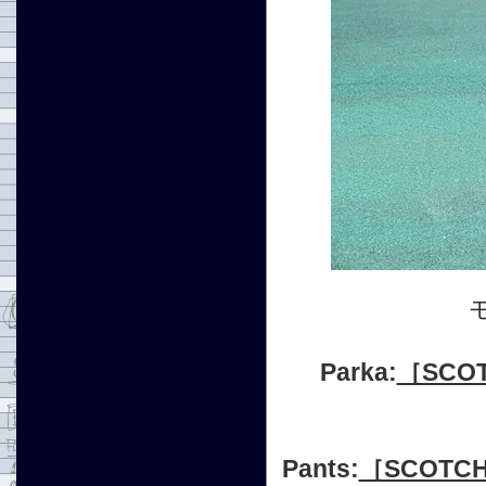
Parka:
［SCOT
Pants:
［SCOTC