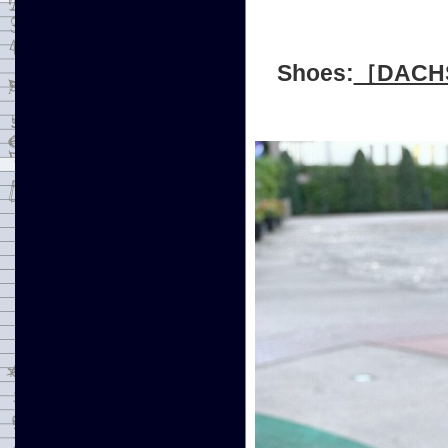
Shoes:
［DAC