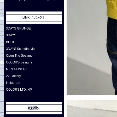
LINK［リンク］
3DAYS GRUNGE
3DAYS
BOLIG
3DAYS Scandinavia
Open The Sesame
COLORS-Designs
MEN AT WORK
22 Factory
Instagram
COLORS LTD. HP
更新通知