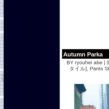
Autumn Parka
BY ryouhei abe | 
タイル]
,
Pants