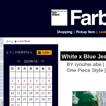
Look Book
ホーム
ようこそGUESTさん
White x Blue Je
<<
>>
2023年7月
BY ryouhei abe |
日
月
火
水
木
金
土
One Piece St
1
2
3
4
5
6
7
8
9
10
11
12
13
14
15
16
17
18
19
20
21
22
23
24
25
26
27
28
29
30
31