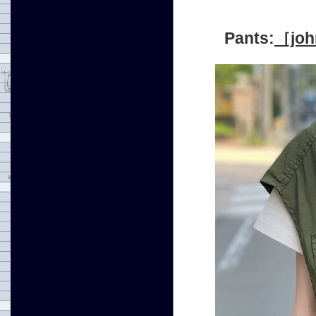
Pants:
［jo