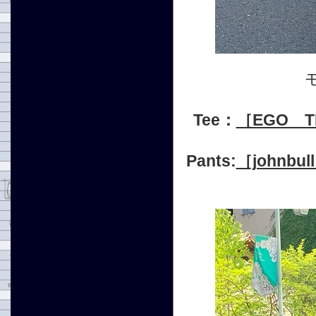
Tee：
［EGO T
Pants:
［johnb