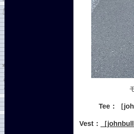
Tee：
［joh
Vest：
［john