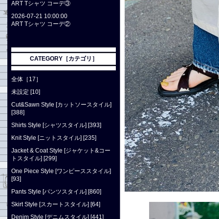
ART Tシャツ コーデ③
2026-07-21 10:00:00
ART Tシャツ コーデ②
CATEGORY［カテゴリ］
全体［17］
未設定 [10]
Cut&Sawn Style [カットソースタイル]
[388]
Shirts Style [シャツスタイル] [393]
Knit Style [ニットスタイル] [235]
Jacket & Coat Style [ジャケット&コー
トスタイル] [299]
One Piece Style [ワンピーススタイル]
[93]
Pants Style [パンツスタイル] [860]
Skirt Style [スカートスタイル] [64]
Denim Style [デニムスタイル] [441]