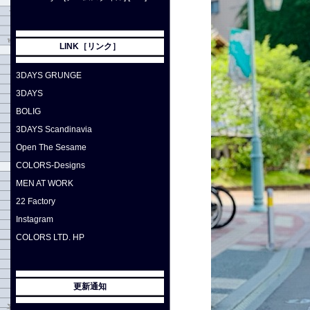
LINK［リンク］
3DAYS GRUNGE
3DAYS
BOLIG
3DAYS Scandinavia
Open The Sesame
COLORS-Designs
MEN AT WORK
22 Factory
Instagram
COLORS LTD. HP
更新通知