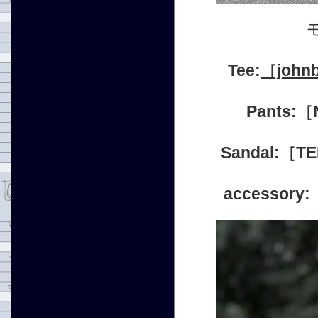
Tee:
［john
Pants:
Sandal:［
accesso