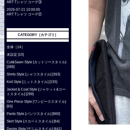
ART Tシャツ コーデ③
2026-07-21 10:00:00
ART Tシャツ コーデ②
CATEGORY［カテゴリ］
全体［14］
未設定 [10]
Cut&Sawn Style [カットソースタイル]
[388]
Shirts Style [シャツスタイル] [393]
Knit Style [ニットスタイル] [235]
Jacket & Coat Style [ジャケット&コー
トスタイル] [299]
One Piece Style [ワンピーススタイル]
[93]
Pants Style [パンツスタイル] [860]
Skirt Style [スカートスタイル] [64]
Denim Style [デニムスタイル] [441]