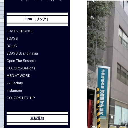
LINK［リンク］
3DAYS GRUNGE
3DAYS
BOLIG
3DAYS Scandinavia
Open The Sesame
COLORS-Designs
MEN AT WORK
22 Factory
Instagram
COLORS LTD. HP
更新通知