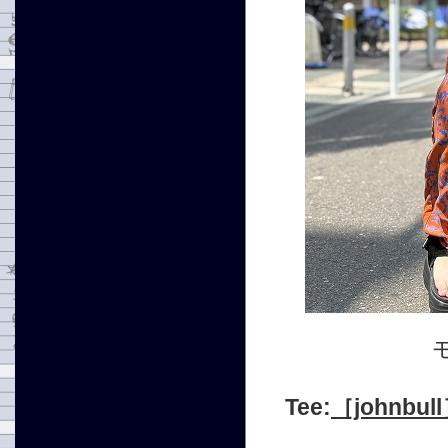
Tee:
［johnbul