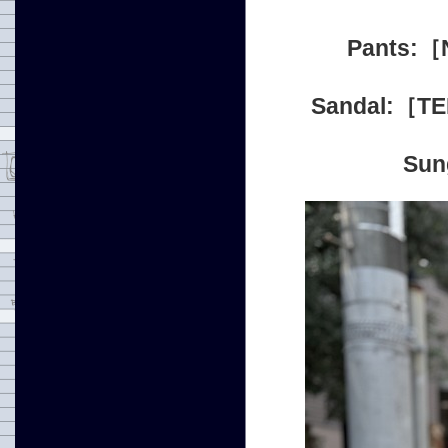
Pants:
Sandal:［
Su