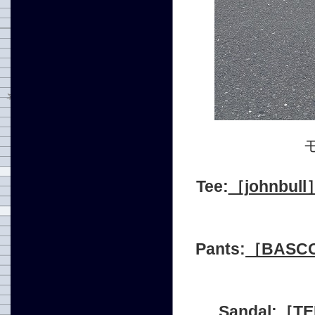
Tee:
［johnbul
Pants:
［BASC
Sandal:［