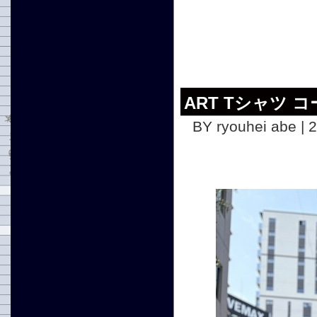
ART Tシャツ 
BY ryouhei abe | 