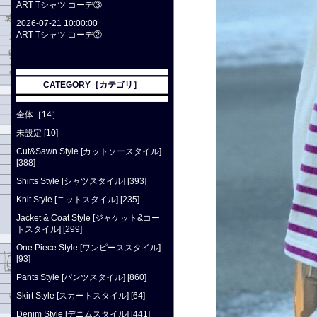
ART Tシャツ コーデ③
2026-07-21 10:00:00
ART Tシャツ コーデ②
CATEGORY［カテゴリ］
全体［14］
未設定 [10]
Cut&Sawn Style [カットソースタイル]
[388]
Shirts Style [シャツスタイル] [393]
Knit Style [ニットスタイル] [235]
Jacket & Coat Style [ジャケット&コー
トスタイル] [299]
One Piece Style [ワンピーススタイル]
[93]
Pants Style [パンツスタイル] [860]
Skirt Style [スカートスタイル] [64]
Denim Style [デニムスタイル] [441]