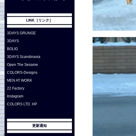
LINK［リンク］
3DAYS GRUNGE
3DAYS
BOLIG
3DAYS Scandinavia
Open The Sesame
COLORS-Designs
MEN AT WORK
22 Factory
Instagram
COLORS LTD. HP
更新通知