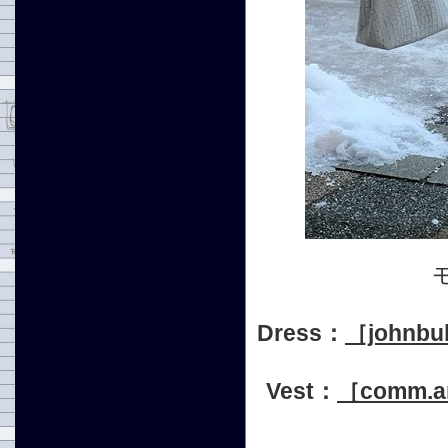
Dress：
［john
Vest：
［comm.a