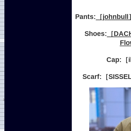
Pants:
［johnb
Shoes:
［DAC
Fl
Cap:
Scarf:［SI