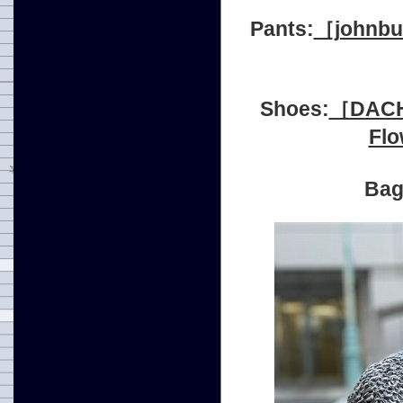
Pants:
［john
Shoes:
［DAC
Fl
Ba