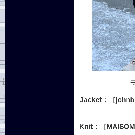
Jacket：
［joh
Knit：［MAISO