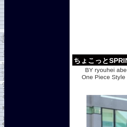
ちょこっとSPRI
BY ryouhei abe
One Piece S