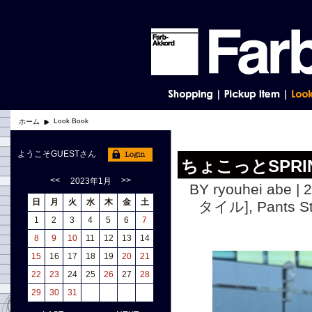
Look Book
ホーム
ようこそGUESTさん
ちょこっとSPRI
<<
>>
2023年1月
BY ryouhei abe | 
日
月
火
水
木
金
土
タイル]
,
Pants
1
2
3
4
5
6
7
8
9
10
11
12
13
14
15
16
17
18
19
20
21
22
23
24
25
26
27
28
29
30
31