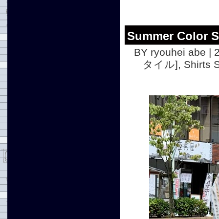
Summer Color S
BY ryouhei abe | 
タイル]
,
Shirt