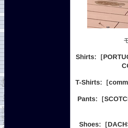
Shirts:
［PORT
C
T-Shirts:
［comm
Pants:
［SCOT
Shoes:
［DAC