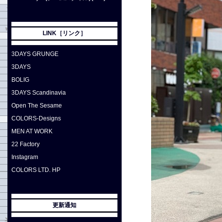
LINK［リンク］
3DAYS GRUNGE
3DAYS
BOLIG
3DAYS Scandinavia
Open The Sesame
COLORS-Designs
MEN AT WORK
22 Factory
Instagram
COLORS LTD. HP
更新通知