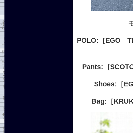
POLO:
［EGO T
Pants:［SC
Shoes:［
Bag:
［KRUK