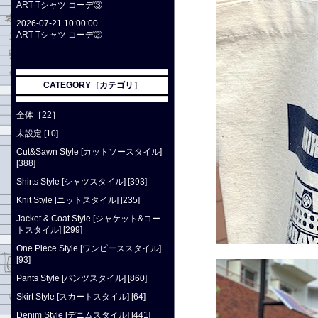
ART Tシャツ コーデ③
2026-07-21 10:00:00
ART Tシャツ コーデ②
CATEGORY［カテゴリ］
全体［22］
未設定 [10]
Cut&Sawn Style [カットソースタイル]
[388]
Shirts Style [シャツスタイル] [393]
Knit Style [ニットスタイル] [235]
Jacket & Coat Style [ジャケット&コー
トスタイル] [299]
One Piece Style [ワンピーススタイル]
[93]
Pants Style [パンツスタイル] [860]
Skirt Style [スカートスタイル] [64]
Denim Style [デニムスタイル] [441]