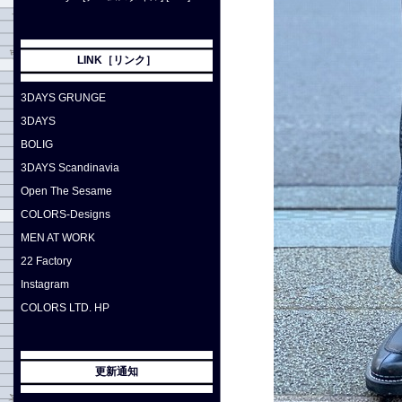
LINK［リンク］
3DAYS GRUNGE
3DAYS
BOLIG
3DAYS Scandinavia
Open The Sesame
COLORS-Designs
MEN AT WORK
22 Factory
Instagram
COLORS LTD. HP
更新通知