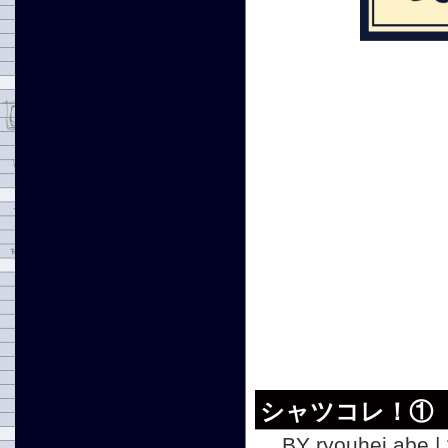
シャツコレ！①
BY ryouhei abe |