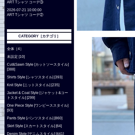
ART Tシャツ コーデ③
2026-07-21 10:00:00
ART Tシャツ コーデ②
CATEGORY［カテゴリ］
全体［4］
未設定 [10]
Cut&Sawn Style [カットソースタイル]
[388]
Shirts Style [シャツスタイル] [393]
Knit Style [ニットスタイル] [235]
Jacket & Coat Style [ジャケット&コー
トスタイル] [299]
One Piece Style [ワンピーススタイル]
[93]
Pants Style [パンツスタイル] [860]
Skirt Style [スカートスタイル] [64]
Denim Style [デニムスタイル] [441]