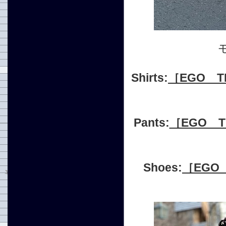
Shirts:
［EGO T
Pants:
［EGO T
Shoes:
［EGO