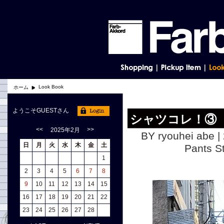
Look Book
ホーム
ようこそGUESTさん
シャツコレ！③
<<
>>
2025年2月
BY ryouhei abe |
日
月
火
水
木
金
土
Pants
1
2
3
4
5
6
7
8
9
10
11
12
13
14
15
16
17
18
19
20
21
22
23
24
25
26
27
28