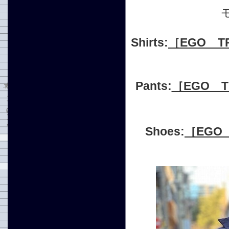
Shirts:
［EGO T
Pants:
［EGO T
Shoes:
［EGO