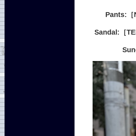
Pants:
Sandal:［
Su