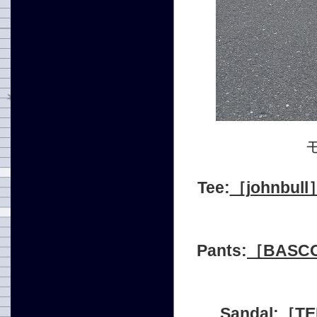
Tee:
［johnbul
Pants:
［BASC
Sandal:［