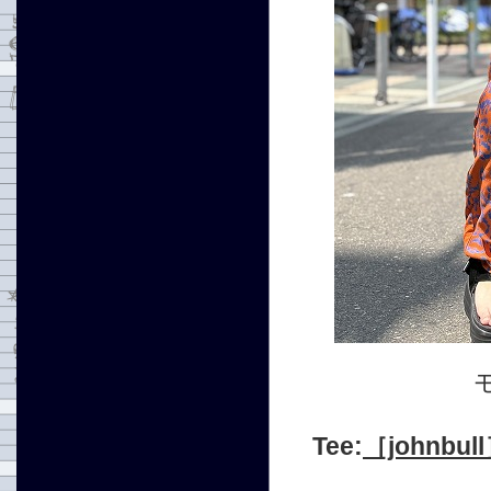
Tee:
［johnbul