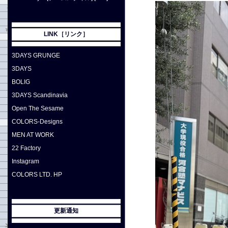
LINK［リンク］
3DAYS GRUNGE
3DAYS
BOLIG
3DAYS Scandinavia
Open The Sesame
COLORS-Designs
MEN AT WORK
22 Factory
Instagram
COLORS LTD. HP
更新通知