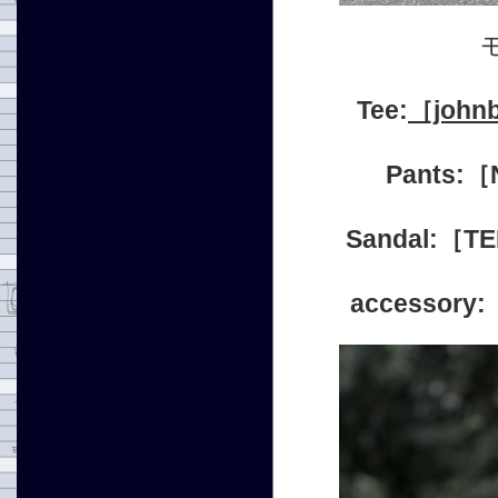
Tee:
［john
Pants:
Sandal:［
accesso