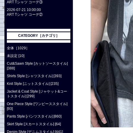
ART Tシャツ コーデ③
2026-07-21 10:00:00
ART Tシャツ コーデ②
CATEGORY［カテゴリ］
全体［1029］
未設定 [10]
Cut&Sawn Style [カットソースタイル]
[388]
Shirts Style [シャツスタイル] [393]
Knit Style [ニットスタイル] [235]
Jacket & Coat Style [ジャケット&コー
トスタイル] [299]
One Piece Style [ワンピーススタイル]
[93]
Pants Style [パンツスタイル] [860]
Skirt Style [スカートスタイル] [64]
Denim Style [デニムスタイル] [441]