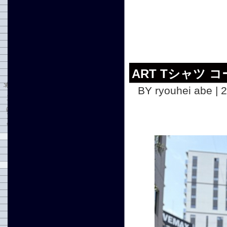
ART Tシャツ 
BY ryouhei abe | 