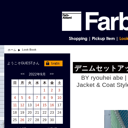
Look Book
ホーム
ようこそGUESTさん
デニムセットア
<<
>>
2022年9月
BY ryouhei abe |
日
月
火
水
木
金
土
Jacket & Coat
1
2
3
4
5
6
7
8
9
10
11
12
13
14
15
16
17
18
19
20
21
22
23
24
25
26
27
28
29
30