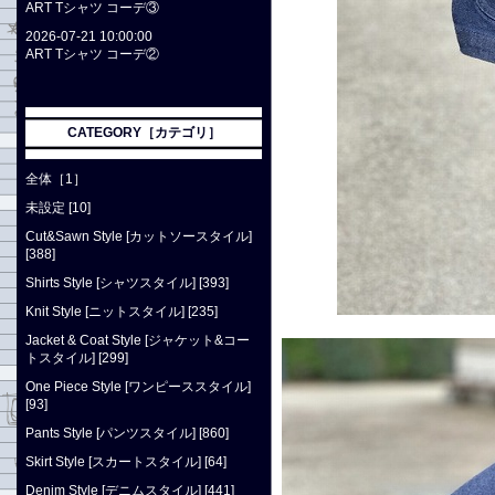
ART Tシャツ コーデ③
2026-07-21 10:00:00
ART Tシャツ コーデ②
CATEGORY［カテゴリ］
全体［1］
未設定 [10]
Cut&Sawn Style [カットソースタイル]
[388]
Shirts Style [シャツスタイル] [393]
Knit Style [ニットスタイル] [235]
Jacket & Coat Style [ジャケット&コー
トスタイル] [299]
One Piece Style [ワンピーススタイル]
[93]
Pants Style [パンツスタイル] [860]
Skirt Style [スカートスタイル] [64]
Denim Style [デニムスタイル] [441]