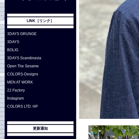
LINK［リンク］
3DAYS GRUNGE
3DAYS
BOLIG
3DAYS Scandinavia
Open The Sesame
COLORS-Designs
MEN AT WORK
22 Factory
Instagram
COLORS LTD. HP
更新通知