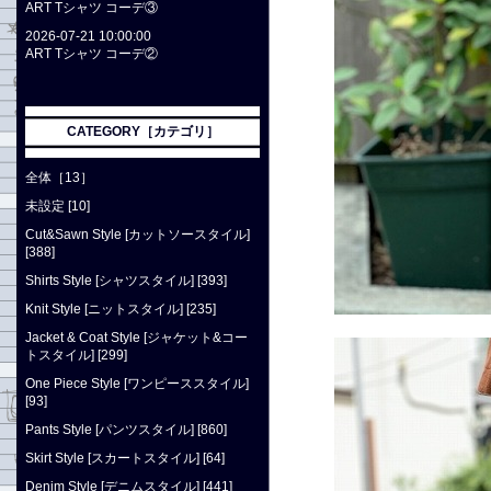
ART Tシャツ コーデ③
2026-07-21 10:00:00
ART Tシャツ コーデ②
CATEGORY［カテゴリ］
全体［13］
未設定 [10]
Cut&Sawn Style [カットソースタイル]
[388]
Shirts Style [シャツスタイル] [393]
Knit Style [ニットスタイル] [235]
Jacket & Coat Style [ジャケット&コー
トスタイル] [299]
One Piece Style [ワンピーススタイル]
[93]
Pants Style [パンツスタイル] [860]
Skirt Style [スカートスタイル] [64]
Denim Style [デニムスタイル] [441]