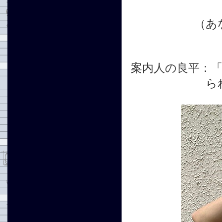
（あ
案内人の良平：
ら