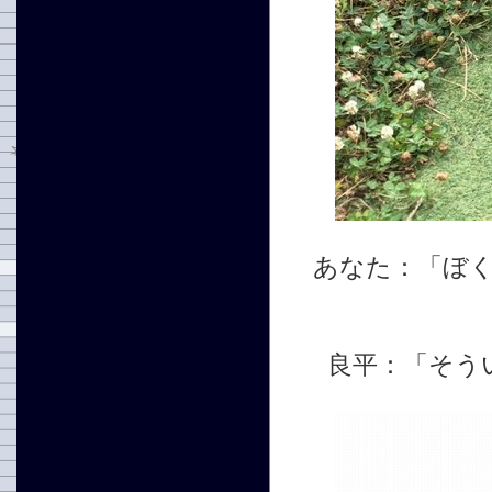
あなた：「ぼ
良平：「そう