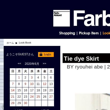
Look Book
ホーム
ようこそGUESTさん
Tie dye Skirt
<<
>>
2020年6月
BY ryouhei abe | 
日
月
火
水
木
金
土
1
2
3
4
5
6
7
8
9
10
11
12
13
14
15
16
17
18
19
20
21
22
23
24
25
26
27
28
29
30