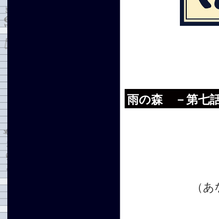
雨の森 －第七
（あ