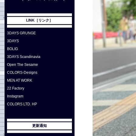
LINK［リンク］
3DAYS GRUNGE
3DAYS
BOLIG
3DAYS Scandinavia
Open The Sesame
COLORS-Designs
MEN AT WORK
22 Factory
Instagram
COLORS LTD. HP
更新通知