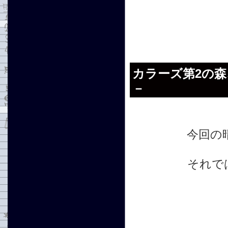
カラーズ第2の
－
今回の晴
それで