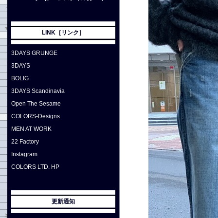
LINK［リンク］
3DAYS GRUNGE
3DAYS
BOLIG
3DAYS Scandinavia
Open The Sesame
COLORS-Designs
MEN AT WORK
22 Factory
Instagram
COLORS LTD. HP
更新通知