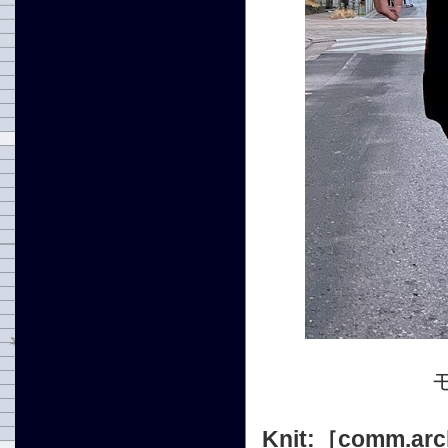
Knit:
［comm.arc