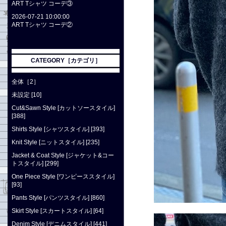
ART Tシャツ コーデ③
2026-07-21 10:00:00
ART Tシャツ コーデ②
CATEGORY［カテゴリ］
全体［2］
未設定 [10]
Cut&Sawn Style [カットソースタイル]
[388]
Shirts Style [シャツスタイル] [393]
Knit Style [ニットスタイル] [235]
Jacket & Coat Style [ジャケット&コー
トスタイル] [299]
One Piece Style [ワンピーススタイル]
[93]
Pants Style [パンツスタイル] [860]
Skirt Style [スカートスタイル] [64]
Denim Style [デニムスタイル] [441]