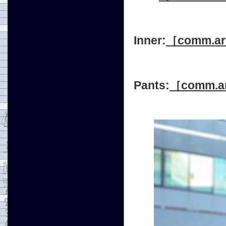
Inner:
［comm.a
Pants:
［comm.a