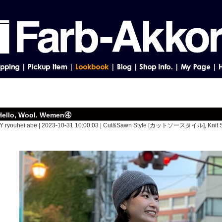
Hello, Wool. Wemen④
Y ryouhei abe | 2023-10-31 10:00:03 |
Cut&Sawn Style [カットソースタイル]
,
Knit