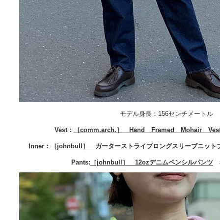
モデル身長：156センチメートル
Vest：
［comm.arch.］ Hand Framed Mohair Ves
Inner：
［johnbull］ ガーターストライプロングスリーブニッ
Pants:
［johnbull］ 12ozデニムペンシルパンツ
着