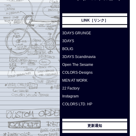
LINK［リンク］
3DAYS GRUNGE
3DAYS
BOLIG
3DAYS Scandinavia
Open The Sesame
COLORS-Designs
MEN AT WORK
22 Factory
Instagram
COLORS LTD. HP
更新通知