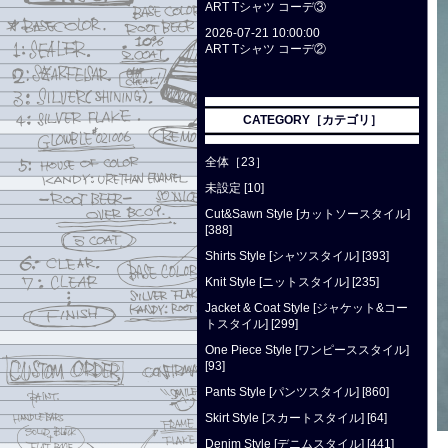
ART Tシャツ コーデ③
2026-07-21 10:00:00
ART Tシャツ コーデ②
CATEGORY［カテゴリ］
全体［23］
未設定 [10]
Cut&Sawn Style [カットソースタイル]
[388]
Shirts Style [シャツスタイル] [393]
Knit Style [ニットスタイル] [235]
Jacket & Coat Style [ジャケット&コー
トスタイル] [299]
One Piece Style [ワンピーススタイル]
[93]
Pants Style [パンツスタイル] [860]
Skirt Style [スカートスタイル] [64]
Denim Style [デニムスタイル] [441]