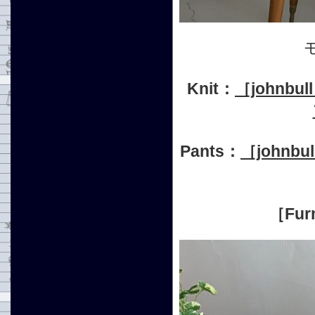
Knit：
［john
Pants：
［john
［Furn