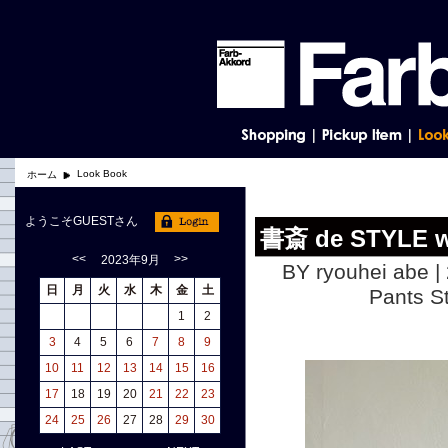
Look Book
ホーム
ようこそGUESTさん
書斎 de STYLE 
<<
>>
2023年9月
BY ryouhei abe |
日
月
火
水
木
金
土
Pants
1
2
3
4
5
6
7
8
9
10
11
12
13
14
15
16
17
18
19
20
21
22
23
24
25
26
27
28
29
30