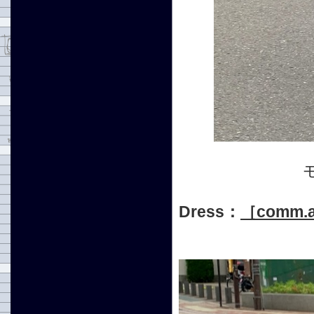
Dress：
［comm.a