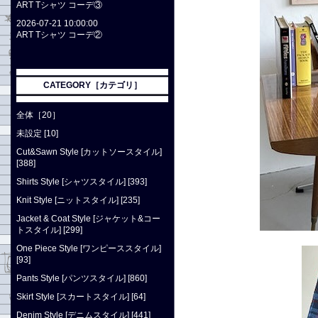
ART Tシャツ コーデ③
2026-07-21 10:00:00
ART Tシャツ コーデ②
CATEGORY［カテゴリ］
全体［20］
未設定 [10]
Cut&Sawn Style [カットソースタイル]
[388]
Shirts Style [シャツスタイル] [393]
Knit Style [ニットスタイル] [235]
Jacket & Coat Style [ジャケット&コー
トスタイル] [299]
One Piece Style [ワンピーススタイル]
[93]
Pants Style [パンツスタイル] [860]
Skirt Style [スカートスタイル] [64]
Denim Style [デニムスタイル] [441]