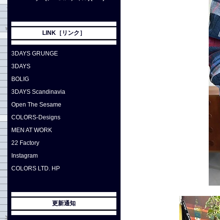
LINK［リンク］
3DAYS GRUNGE
3DAYS
BOLIG
3DAYS Scandinavia
Open The Sesame
COLORS-Designs
MEN AT WORK
22 Factory
Instagram
COLORS LTD. HP
更新通知