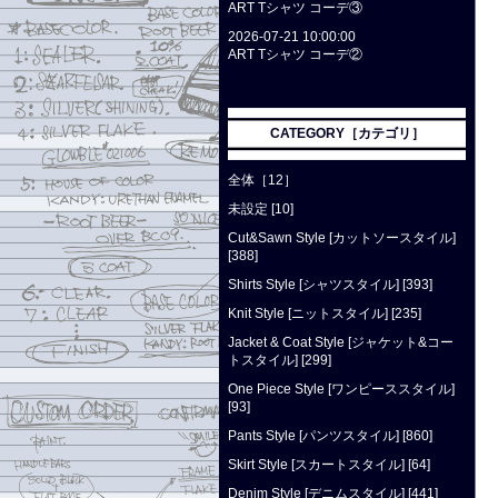
ART Tシャツ コーデ③
2026-07-21 10:00:00
ART Tシャツ コーデ②
CATEGORY［カテゴリ］
全体［12］
未設定 [10]
Cut&Sawn Style [カットソースタイル]
[388]
Shirts Style [シャツスタイル] [393]
Knit Style [ニットスタイル] [235]
Jacket & Coat Style [ジャケット&コー
トスタイル] [299]
One Piece Style [ワンピーススタイル]
[93]
Pants Style [パンツスタイル] [860]
Skirt Style [スカートスタイル] [64]
Denim Style [デニムスタイル] [441]