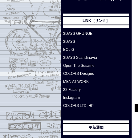
LINK［リンク］
3DAYS GRUNGE
3DAYS
BOLIG
3DAYS Scandinavia
Open The Sesame
COLORS-Designs
MEN AT WORK
22 Factory
Instagram
COLORS LTD. HP
更新通知