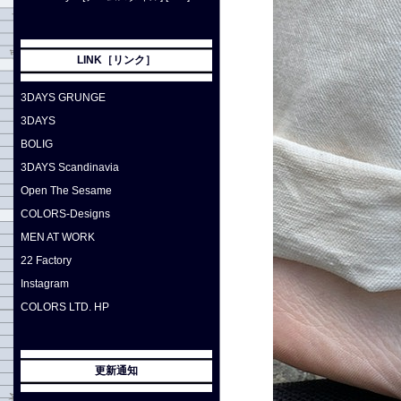
LINK［リンク］
3DAYS GRUNGE
3DAYS
BOLIG
3DAYS Scandinavia
Open The Sesame
COLORS-Designs
MEN AT WORK
22 Factory
Instagram
COLORS LTD. HP
更新通知