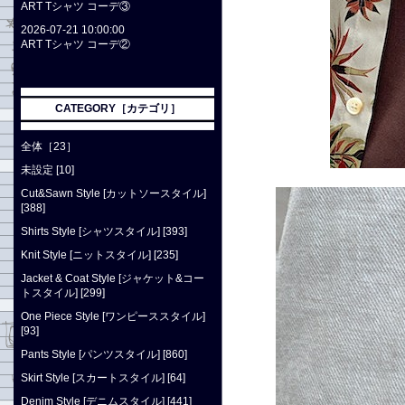
ART Tシャツ コーデ③
2026-07-21 10:00:00
ART Tシャツ コーデ②
CATEGORY［カテゴリ］
全体［23］
未設定 [10]
Cut&Sawn Style [カットソースタイル]
[388]
Shirts Style [シャツスタイル] [393]
Knit Style [ニットスタイル] [235]
Jacket & Coat Style [ジャケット&コー
トスタイル] [299]
One Piece Style [ワンピーススタイル]
[93]
Pants Style [パンツスタイル] [860]
Skirt Style [スカートスタイル] [64]
Denim Style [デニムスタイル] [441]