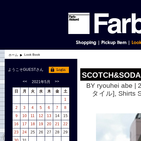
Look Book
ホーム
ようこそGUESTさん
SCOTCH&SODA S
<<
>>
2021年5月
BY ryouhei abe | 
日
月
火
水
木
金
土
タイル]
,
Shirt
1
2
3
4
5
6
7
8
9
10
11
12
13
14
15
16
17
18
19
20
21
22
23
24
25
26
27
28
29
30
31