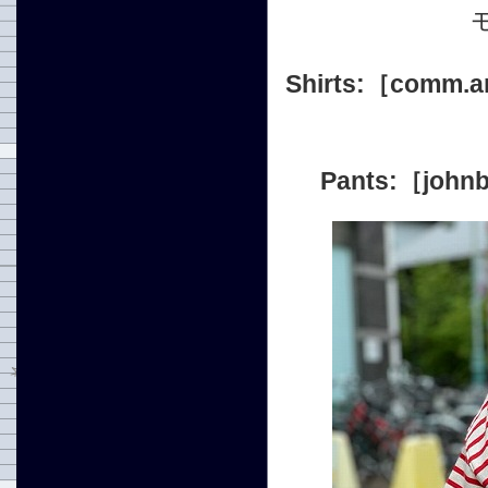
Shirts:
［comm.a
Pants:
［joh