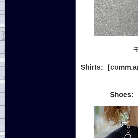
Shirts:
［comm.a
Shoes