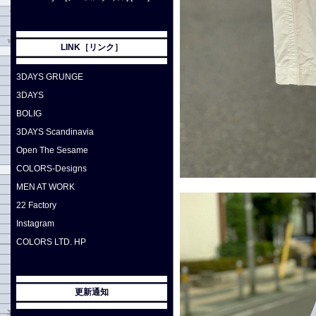
LINK［リンク］
3DAYS GRUNGE
3DAYS
BOLIG
3DAYS Scandinavia
Open The Sesame
COLORS-Designs
MEN AT WORK
22 Factory
Instagram
COLORS LTD. HP
更新通知