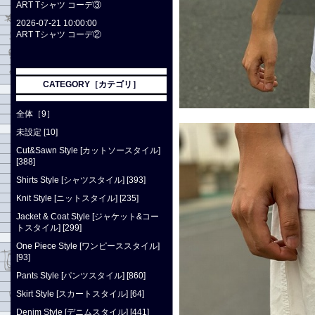
ART Tシャツ コーデ③
2026-07-21 10:00:00
ART Tシャツ コーデ②
CATEGORY［カテゴリ］
全体［9］
未設定 [10]
Cut&Sawn Style [カットソースタイル]
[388]
Shirts Style [シャツスタイル] [393]
Knit Style [ニットスタイル] [235]
Jacket & Coat Style [ジャケット&コー
トスタイル] [299]
One Piece Style [ワンピーススタイル]
[93]
Pants Style [パンツスタイル] [860]
Skirt Style [スカートスタイル] [64]
Denim Style [デニムスタイル] [441]