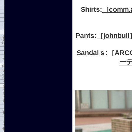
Shirts:
［comm.
Pants:
［johnb
Sandalｓ:
［AR
ーテ