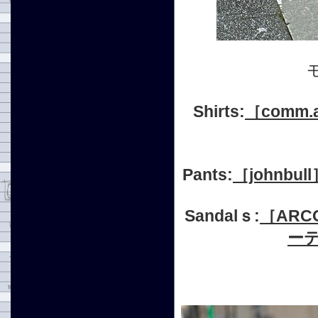
Shirts:
［comm.a
Pants:
［johnb
Sandalｓ:
［AR
ーテ