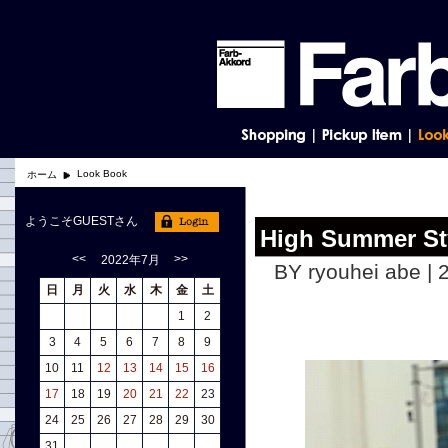
Look Book
ホーム
ようこそGUESTさん
High Summer St
<<
>>
2022年7月
BY ryouhei abe | 
日
月
火
水
木
金
土
1
2
3
4
5
6
7
8
9
10
11
12
13
14
15
16
17
18
19
20
21
22
23
24
25
26
27
28
29
30
31