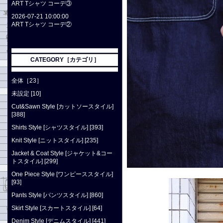
ART Tシャツ コーデ③
2026-07-21 10:00:00
ART Tシャツ コーデ②
CATEGORY［カテゴリ］
全体［23］
未設定 [10]
Cut&Sawn Style [カットソースタイル]
[388]
Shirts Style [シャツスタイル] [393]
Knit Style [ニットスタイル] [235]
Jacket & Coat Style [ジャケット&コー
トスタイル] [299]
One Piece Style [ワンピーススタイル]
[93]
Pants Style [パンツスタイル] [860]
Skirt Style [スカートスタイル] [64]
Denim Style [デニムスタイル] [441]