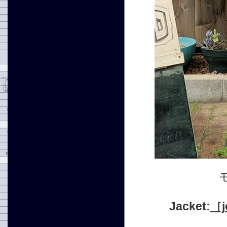
Jacket:
［