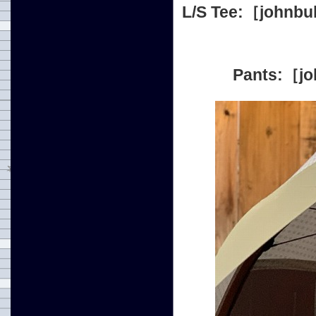
L/S Tee:［j
Pants: