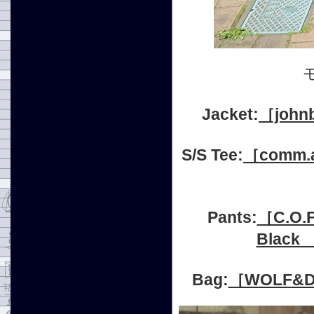
Jacket:
［joh
S/S Tee:
［comm.
Pants:
［C.O.
Black 
Bag:
［WOLF