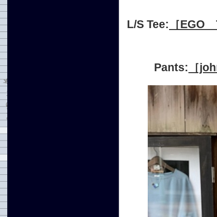
L/S Tee:
［EGO 
Pants:
［jo