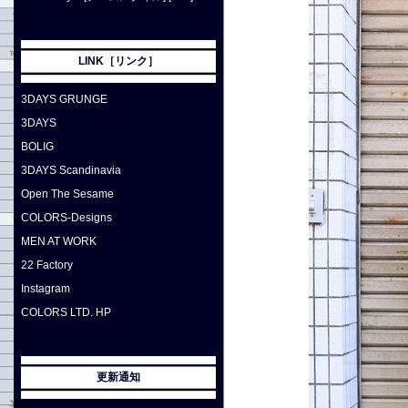
LINK［リンク］
3DAYS GRUNGE
3DAYS
BOLIG
3DAYS Scandinavia
Open The Sesame
COLORS-Designs
MEN AT WORK
22 Factory
Instagram
COLORS LTD. HP
更新通知