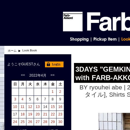
Look Book
ホーム
ようこそGUESTさん
3DAYS "GEMKIN
<<
>>
2022年4月
with FARB-AK
日
月
火
水
木
金
土
BY ryouhei abe | 
1
2
タイル]
,
Shirt
3
4
5
6
7
8
9
10
11
12
13
14
15
16
17
18
19
20
21
22
23
24
25
26
27
28
29
30