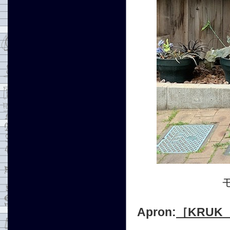
Apron:
［KRUK 