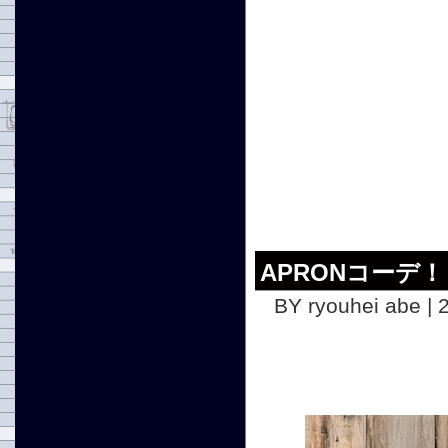
APRONコーデ！
BY ryouhei abe | 