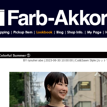
Colorful Summer ①
BY ryouhei abe | 2023-06-30 10:00:00 |
Cut&Sawn Style [