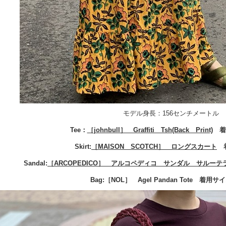
モデル身長：156センチメートル
Tee：
［johnbull］ Graffiti Tsh(Back Print)
着用
Skirt:
［MAISON SCOTCH］ ロングスカート
着
Sandal:
［ARCOPEDICO］ アルコペディコ サンダル サルーテラ
Bag:［NOL］ Agel Pandan Tote 着用サイ