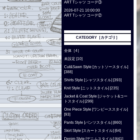
ART Tシャツ コーデ③
2026-07-21 10:00:00
ART Tシャツ コーデ②
CATEGORY［カテゴリ］
全体［4］
未設定 [10]
Cut&Sawn Style [カットソースタイル]
[388]
Shirts Style [シャツスタイル] [393]
Knit Style [ニットスタイル] [235]
Jacket & Coat Style [ジャケット&コー
トスタイル] [299]
One Piece Style [ワンピーススタイル]
[93]
Pants Style [パンツスタイル] [860]
Skirt Style [スカートスタイル] [64]
Denim Style [デニムスタイル] [441]