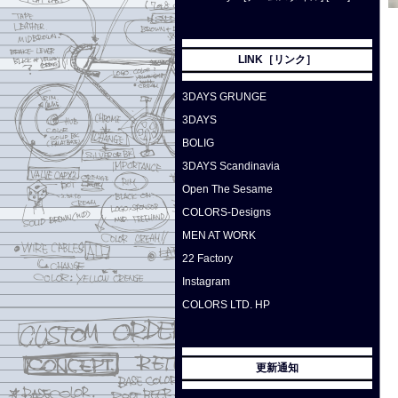
LINK［リンク］
3DAYS GRUNGE
3DAYS
BOLIG
3DAYS Scandinavia
Open The Sesame
COLORS-Designs
MEN AT WORK
22 Factory
Instagram
COLORS LTD. HP
更新通知