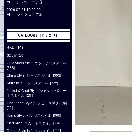
ART Tシャツ コーデ③
2026-07-21 10:00:00
ART Tシャツ コーデ②
CATEGORY［カテゴリ］
全体［16］
未設定 [10]
Cut&Sawn Style [カットソースタイル]
[388]
Shirts Style [シャツスタイル] [393]
Knit Style [ニットスタイル] [235]
Jacket & Coat Style [ジャケット&コー
トスタイル] [299]
One Piece Style [ワンピーススタイル]
[93]
Pants Style [パンツスタイル] [860]
Skirt Style [スカートスタイル] [64]
Denim Style [デニムスタイル] [441]