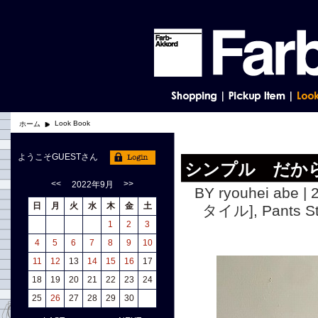
Look Book
ホーム
ようこそGUESTさん
シンプル だか
<<
>>
2022年9月
BY ryouhei abe | 
日
月
火
水
木
金
土
タイル]
,
Pants
1
2
3
4
5
6
7
8
9
10
11
12
13
14
15
16
17
18
19
20
21
22
23
24
25
26
27
28
29
30