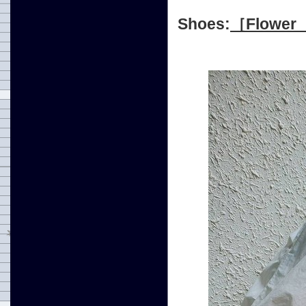
Shoes:
［Flowe