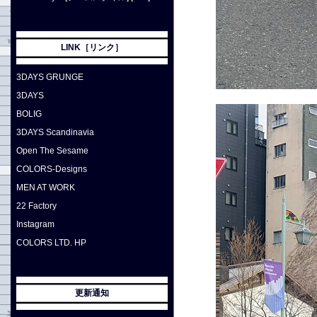
LINK［リンク］
3DAYS GRUNGE
3DAYS
BOLIG
3DAYS Scandinavia
Open The Sesame
COLORS-Designs
MEN AT WORK
22 Factory
Instagram
COLORS LTD. HP
更新通知