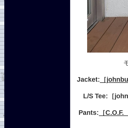
Jacket:
［johnb
L/S Tee:［j
Pants:
［C.O.F. 