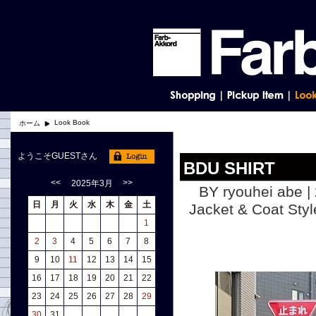
Look Book
ホーム
ようこそGUESTさん
BDU SHIRT
<<
>>
2025年3月
BY ryouhei abe |
日
月
火
水
木
金
土
Jacket & Coat
1
2
3
4
5
6
7
8
9
10
11
12
13
14
15
16
17
18
19
20
21
22
23
24
25
26
27
28
29
30
31