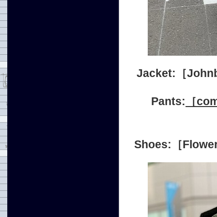
Jacket:［Jo
Pants:
［com
Shoes:［Flo