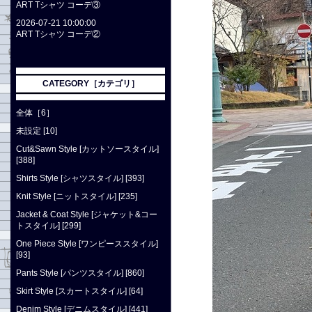
ART Tシャツ コーデ③
2026-07-21 10:00:00
ART Tシャツ コーデ②
CATEGORY［カテゴリ］
全体［6］
未設定 [10]
Cut&Sawn Style [カットソースタイル]
[388]
Shirts Style [シャツスタイル] [393]
Knit Style [ニットスタイル] [235]
Jacket & Coat Style [ジャケット&コー
トスタイル] [299]
One Piece Style [ワンピーススタイル]
[93]
Pants Style [パンツスタイル] [860]
Skirt Style [スカートスタイル] [64]
Denim Style [デニムスタイル] [441]