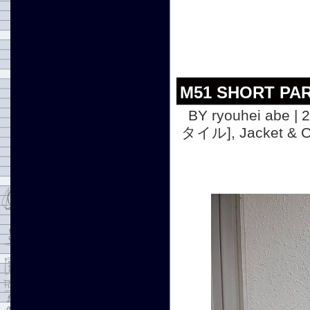
M51 SHORT PA
BY ryouhei abe | 
タイル]
,
Jacket 