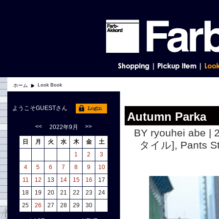
Look Book
ホーム
ようこそGUESTさん
Autumn Parka
<<
>>
2022年9月
BY ryouhei abe | 
日
月
火
水
木
金
土
タイル]
,
Pants
1
2
3
4
5
6
7
8
9
10
11
12
13
14
15
16
17
18
19
20
21
22
23
24
25
26
27
28
29
30