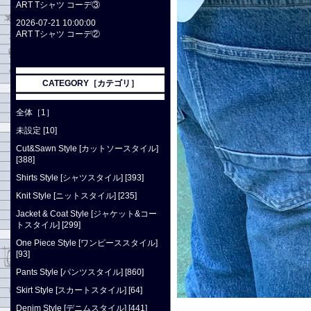
ART Tシャツ コーデ③
2026-07-21 10:00:00
ART Tシャツ コーデ②
CATEGORY［カテゴリ］
全体［1］
未設定 [10]
Cut&Sawn Style [カットソースタイル]
[388]
Shirts Style [シャツスタイル] [393]
Knit Style [ニットスタイル] [235]
Jacket & Coat Style [ジャケット&コー
トスタイル] [299]
One Piece Style [ワンピーススタイル]
[93]
Pants Style [パンツスタイル] [860]
Skirt Style [スカートスタイル] [64]
Denim Style [デニムスタイル] [441]