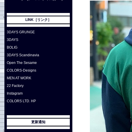
LINK［リンク］
3DAYS GRUNGE
3DAYS
BOLIG
3DAYS Scandinavia
Open The Sesame
COLORS-Designs
MEN AT WORK
22 Factory
Instagram
COLORS LTD. HP
更新通知