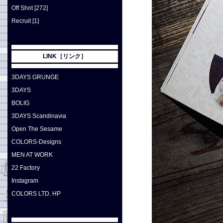
Off Shot [272]
Recruit [1]
LINK［リンク］
3DAYS GRUNGE
3DAYS
BOLIG
3DAYS Scandinavia
Open The Sesame
COLORS-Designs
MEN AT WORK
22 Factory
Instagram
COLORS LTD. HP