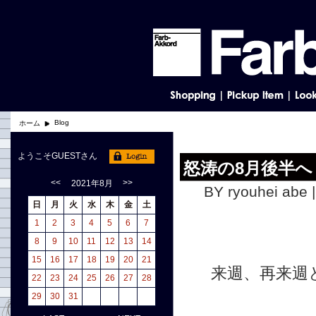
Blog
ホーム
ようこそGUESTさん
怒涛の8月後半へ
<<
>>
2021年8月
BY ryouhei abe 
日
月
火
水
木
金
土
1
2
3
4
5
6
7
8
9
10
11
12
13
14
15
16
17
18
19
20
21
来週、再来週
22
23
24
25
26
27
28
29
30
31