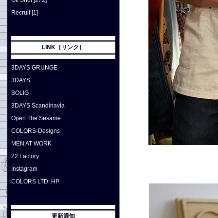
Off Shot [272]
Recruit [1]
LINK［リンク］
3DAYS GRUNGE
3DAYS
BOLIG
3DAYS Scandinavia
Open The Sesame
COLORS-Designs
MEN AT WORK
22 Factory
Instagram
COLORS LTD. HP
更新通知