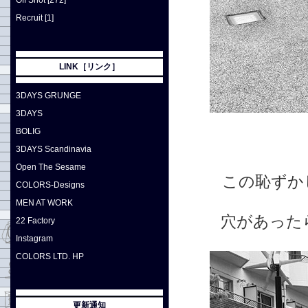
Off Shot [272]
Recruit [1]
LINK［リンク］
3DAYS GRUNGE
3DAYS
BOLIG
3DAYS Scandinavia
Open The Sesame
この恥ずか
COLORS-Designs
MEN AT WORK
穴があった
22 Factory
Instagram
COLORS LTD. HP
更新通知