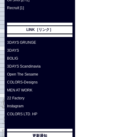
Off Shot [272]
Recruit [1]
LINK［リンク］
3DAYS GRUNGE
3DAYS
BOLIG
3DAYS Scandinavia
Open The Sesame
COLORS-Designs
MEN AT WORK
22 Factory
Instagram
COLORS LTD. HP
更新通知