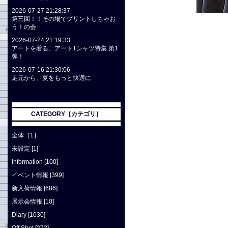
2026-07-27 21:28:37
第三回！！その場でプリントしちゃお
う！の会
2026-07-24 21:19:33
アートを着る。アートTシャツ特集 第1
弾！
2026-07-16 21:30:06
足元から、夏をもっと快適に
CATEGORY［カテゴリ］
全体［1］
未設定 [1]
Information [100]
イベント情報 [399]
新入荷情報 [686]
展示会情報 [10]
Diary [1030]