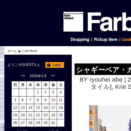
Look Book
ホーム
ようこそGUESTさん
シャギーベア・
<<
>>
2025年1月
BY ryouhei abe | 
日
月
火
水
木
金
土
タイル]
,
Knit
1
2
3
4
5
6
7
8
9
10
11
12
13
14
15
16
17
18
19
20
21
22
23
24
25
26
27
28
29
30
31