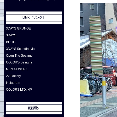
LINK［リンク］
3DAYS GRUNGE
3DAYS
BOLIG
3DAYS Scandinavia
Open The Sesame
COLORS-Designs
MEN AT WORK
22 Factory
Instagram
COLORS LTD. HP
更新通知