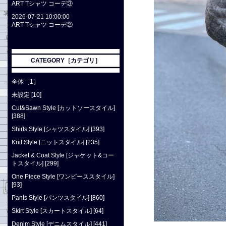
ART Tシャツ コーデ③
2026-07-21 10:00:00
ART Tシャツ コーデ②
CATEGORY［カテゴリ］
全体［1］
未設定 [10]
Cut&Sawn Style [カットソースタイル]
[388]
Shirts Style [シャツスタイル] [393]
Knit Style [ニットスタイル] [235]
Jacket & Coat Style [ジャケット&コー
トスタイル] [299]
One Piece Style [ワンピーススタイル]
[93]
Pants Style [パンツスタイル] [860]
Skirt Style [スカートスタイル] [64]
Denim Style [デニムスタイル] [441]