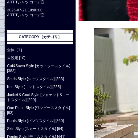
ART Tシャツ コーデ③
2026-07-21 10:00:00
ART Tシャツ コーデ②
CATEGORY［カテゴリ］
全体［1］
未設定 [10]
Cut&Sawn Style [カットソースタイル]
[388]
Shirts Style [シャツスタイル] [393]
Knit Style [ニットスタイル] [235]
Jacket & Coat Style [ジャケット&コー
トスタイル] [299]
One Piece Style [ワンピーススタイル]
[93]
Pants Style [パンツスタイル] [860]
Skirt Style [スカートスタイル] [64]
Denim Style [デニムスタイル] [441]