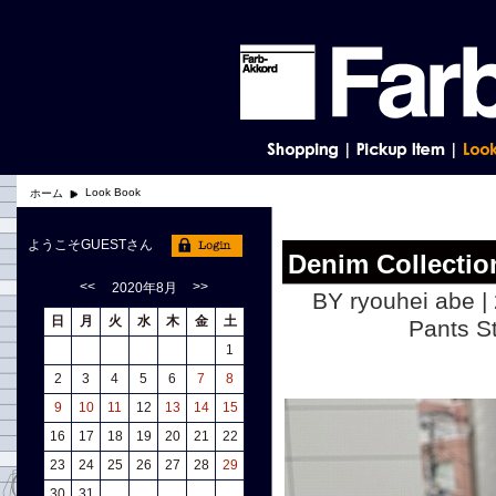
Look Book
ホーム
ようこそGUESTさん
Denim Collection
<<
>>
2020年8月
BY ryouhei abe |
日
月
火
水
木
金
土
Pants
1
2
3
4
5
6
7
8
9
10
11
12
13
14
15
16
17
18
19
20
21
22
23
24
25
26
27
28
29
30
31