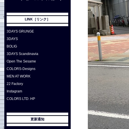
LINK［リンク］
3DAYS GRUNGE
3DAYS
BOLIG
3DAYS Scandinavia
Open The Sesame
COLORS-Designs
MEN AT WORK
22 Factory
Instagram
COLORS LTD. HP
更新通知