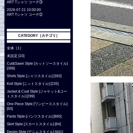
ART Tシャツ コーデ③
2026-07-21 10:00:00
ART Tシャツ コーデ②
CATEGORY［カテゴリ］
全体［1］
未設定 [10]
Cut&Sawn Style [カットソースタイル]
[388]
Shirts Style [シャツスタイル] [393]
Knit Style [ニットスタイル] [235]
Jacket & Coat Style [ジャケット&コー
トスタイル] [299]
One Piece Style [ワンピーススタイル]
[93]
Pants Style [パンツスタイル] [860]
Skirt Style [スカートスタイル] [64]
Denim Style [デニムスタイル] [441]