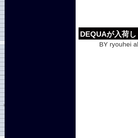
DEQUAが入荷
BY ryouhei a