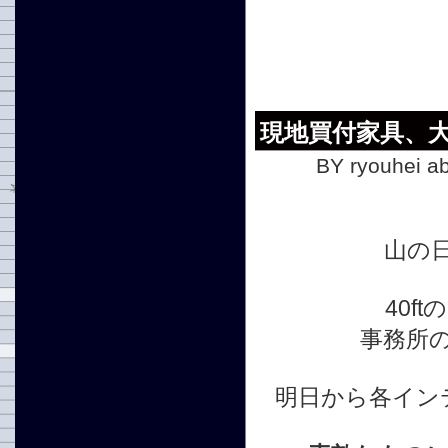
現地買付家具、
BY ryouhei ab
山の日
40f
事務所
明日から各イン