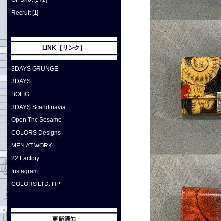
Off Shot [272]
Recruit [1]
LINK［リンク］
3DAYS GRUNGE
3DAYS
BOLIG
3DAYS Scandinavia
Open The Sesame
COLORS-Designs
MEN AT WORK
22 Factory
Instagram
COLORS LTD. HP
更新通知