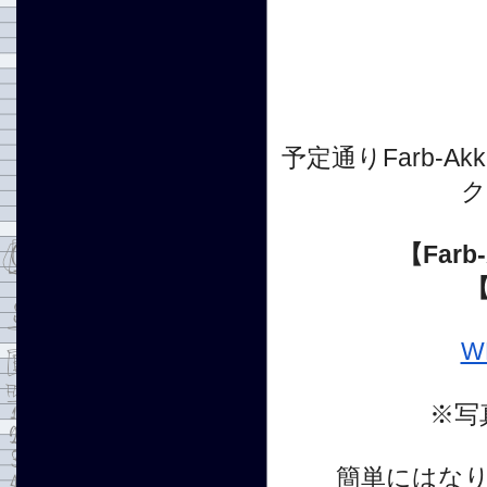
予定通りFarb-A
ク
【Far
W
※写
簡単にはな