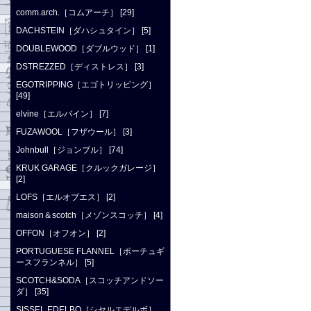
comm.arch.［コムアーチ］ [29]
DACHSTEIN［ダハシュタイン］ [5]
DOUBLEWOOD［ダブルウッド］ [1]
DSTREZZED［ディストレス］ [3]
EGOTRIPPING［エゴトリッピング］
[49]
elvine［エルバイン］ [7]
FUZAWOOL［フザウール］ [3]
Johnbull［ジョンブル］ [74]
KRUK GARAGE［クルックガレージ］
[2]
LOFS［エルオブエス］ [2]
maison＆scotch［メゾンスコッチ］ [4]
OFFON［オフオン］ [2]
PORTUGUESE FLANNEL［ポーチュギ
ースフランネル］ [5]
SCOTCH&SODA［スコッチアンドソー
ダ］ [35]
SISSEL EDELBO［シセルエデルボ］