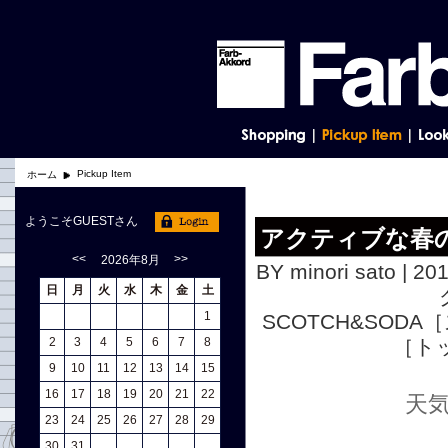
Pickup Item
ホーム
ようこそGUESTさん
アクティブな春
<<
>>
2026年8月
BY minori sato | 20
日
月
火
水
木
金
土
1
SCOTCH&SOD
2
3
4
5
6
7
8
［ト
9
10
11
12
13
14
15
16
17
18
19
20
21
22
天
23
24
25
26
27
28
29
30
31