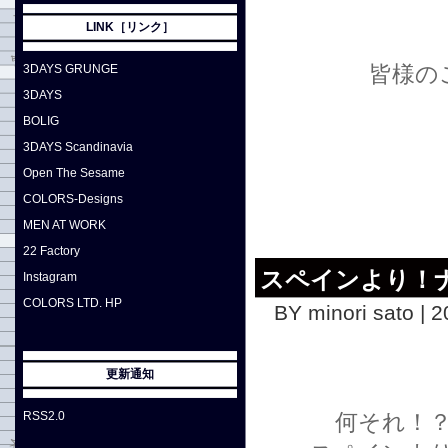
LINK［リンク］
皆様の
3DAYS GRUNGE
3DAYS
BOLIG
3DAYS Scandinavia
Open The Sesame
COLORS-Designs
MEN AT WORK
22 Factory
スペインより！
Instagram
COLORS LTD. HP
BY minori sato | 
更新通知
RSS2.0
何それ！