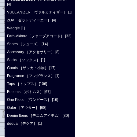
[4]
VULCANIZER［ヴァルカナイザー］ [1]
ZDA［ゼットディーエー］ [4]
Wedgie [1]
Farb-Akkord［ファーブアコード］ [32]
Shoes ［シューズ］ [14]
Accessary ［アクセサリー］ [8]
Socks ［ソックス］ [1]
Goods ［ザッカ・小物］ [17]
Fragrance ［フレグランス］ [1]
Tops ［トップス］ [106]
Bottoms ［ボトムス］ [67]
One Piece ［ワンピース］ [16]
Outer ［アウター］ [68]
Denim Items ［デニムアイテム］ [30]
dequa ［デクア］ [1]