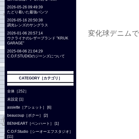
2026-05-26 09:49:39
たどり着いた最強パンツ
2026-05-16 20:50:38
調光レンズのサングラス
変化球デニムで
2026-01-06 20:57:14
ウクライナのレザーブランド ”KRUK
GARAGE”
2025-08-06 21:04:29
C.O.F.STUDIOのジーンズについて
CATEGORY［カテゴリ］
全体［252］
未設定 [1]
assiette［アシェット］ [6]
beaucoup［ボクー］ [2]
BENHEART［ベンハート］ [1]
C.O.F.Studio［シーオーエフスタジオ］
[11]