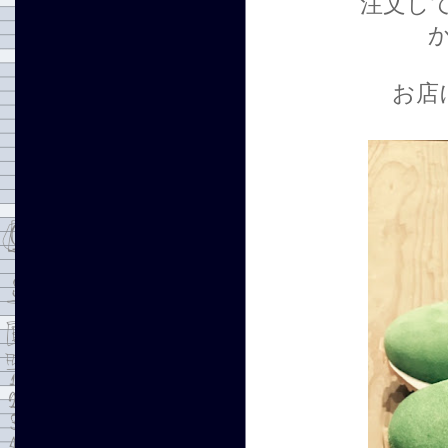
注文し
お店