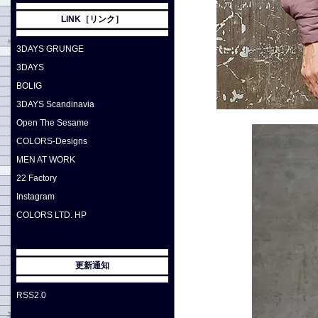
LINK［リンク］
3DAYS GRUNGE
3DAYS
BOLIG
3DAYS Scandinavia
Open The Sesame
COLORS-Designs
MEN AT WORK
22 Factory
Instagram
COLORS LTD. HP
更新通知
RSS2.0