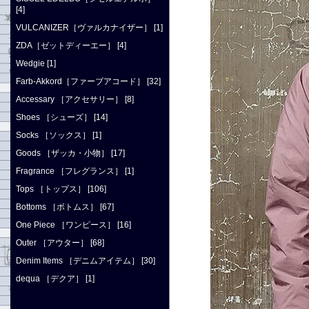
[4]
VULCANIZER［ヴァルカナイザー］ [1]
ZDA［ゼットディーエー］ [4]
Wedgie [1]
Farb-Akkord［ファーブアコード］ [32]
Accessary ［アクセサリー］ [8]
Shoes ［シューズ］ [14]
Socks ［ソックス］ [1]
Goods ［ザッカ・小物］ [17]
Fragrance ［フレグランス］ [1]
Tops ［トップス］ [106]
Bottoms ［ボトムス］ [67]
One Piece ［ワンピース］ [16]
Outer ［アウター］ [68]
Denim Items ［デニムアイテム］ [30]
dequa ［デクア］ [1]