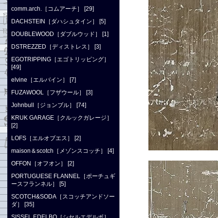
comm.arch.［コムアーチ］ [29]
DACHSTEIN［ダハシュタイン］ [5]
DOUBLEWOOD［ダブルウッド］ [1]
DSTREZZED［ディストレス］ [3]
EGOTRIPPING［エゴトリッピング］
[49]
elvine［エルバイン］ [7]
FUZAWOOL［フザウール］ [3]
Johnbull［ジョンブル］ [74]
KRUK GARAGE［クルックガレージ］
[2]
LOFS［エルオブエス］ [2]
maison＆scotch［メゾンスコッチ］ [4]
OFFON［オフオン］ [2]
PORTUGUESE FLANNEL［ポーチュギ
ースフランネル］ [5]
SCOTCH&SODA［スコッチアンドソー
ダ］ [35]
SISSEL EDELBO［シセルエデルボ］