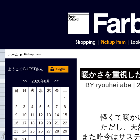
Pickup Item
ホーム
ようこそGUESTさん
暖かさを重視し
<<
>>
2026年8月
BY ryouhei abe | 
日
月
火
水
木
金
土
1
2
3
4
5
6
7
8
9
10
11
12
13
14
15
軽くて暖か
16
17
18
19
20
21
22
ただし、天
23
24
25
26
27
28
29
また昨今はサス
30
31