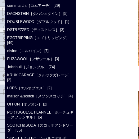
comm.arch.［コムアーチ］ [29]
DACHSTEIN［ダハシュタイン］ [5]
DOUBLEWOOD［ダブルウッド］ [1]
DSTREZZED［ディストレス］ [3]
EGOTRIPPING［エゴトリッピング］
[49]
elvine［エルバイン］ [7]
FUZAWOOL［フザウール］ [3]
Johnbull［ジョンブル］ [74]
KRUK GARAGE［クルックガレージ］
[2]
LOFS［エルオブエス］ [2]
maison＆scotch［メゾンスコッチ］ [4]
OFFON［オフオン］ [2]
PORTUGUESE FLANNEL［ポーチュギ
ースフランネル］ [5]
SCOTCH&SODA［スコッチアンドソー
ダ］ [35]
SISSEL EDELBO［シセルエデルボ］