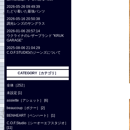
2026-05-26 09:49:39
たどり着いた最強パンツ
2026-05-16 20:50:38
調光レンズのサングラス
2026-01-06 20:57:14
ウクライナのレザーブランド ”KRUK
GARAGE”
2025-08-06 21:04:29
C.O.F.STUDIOのジーンズについて
CATEGORY［カテゴリ］
全体［252］
未設定 [1]
assiette［アシェット］ [6]
beaucoup［ボクー］ [2]
BENHEART［ベンハート］ [1]
C.O.F.Studio［シーオーエフスタジオ］
[11]