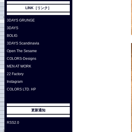
LINK［リンク］
3DAYS GRUNGE
3DAYS
BOLIG
3DAYS Scandinavia
Open The Sesame
COLORS-Designs
MEN AT WORK
22 Factory
Instagram
COLORS LTD. HP
更新通知
RSS2.0