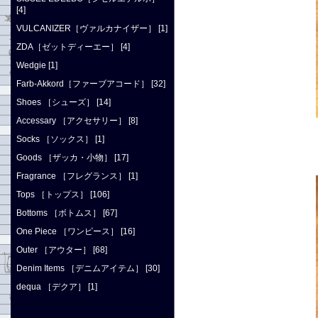
[4]
VULCANIZER［ヴァルカナイザー］ [1]
ZDA［ゼットディーエー］ [4]
Wedgie [1]
Farb-Akkord［ファーブアコード］ [32]
Shoes ［シューズ］ [14]
Accessary ［アクセサリー］ [8]
Socks ［ソックス］ [1]
Goods ［ザッカ・小物］ [17]
Fragrance ［フレグランス］ [1]
Tops ［トップス］ [106]
Bottoms ［ボトムス］ [67]
One Piece ［ワンピース］ [16]
Outer ［アウター］ [68]
Denim Items ［デニムアイテム］ [30]
dequa ［デクア］ [1]