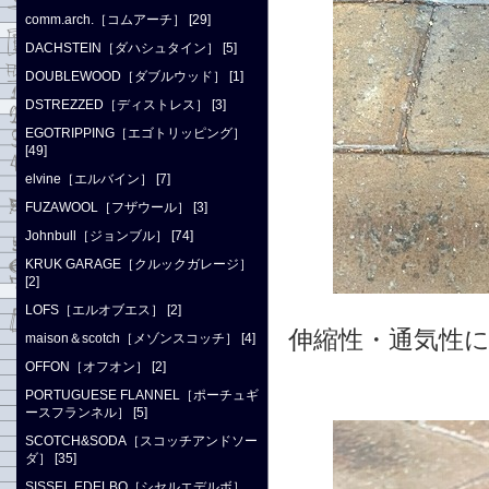
comm.arch.［コムアーチ］ [29]
DACHSTEIN［ダハシュタイン］ [5]
DOUBLEWOOD［ダブルウッド］ [1]
DSTREZZED［ディストレス］ [3]
EGOTRIPPING［エゴトリッピング］
[49]
elvine［エルバイン］ [7]
FUZAWOOL［フザウール］ [3]
Johnbull［ジョンブル］ [74]
KRUK GARAGE［クルックガレージ］
[2]
LOFS［エルオブエス］ [2]
伸縮性・通気性
maison＆scotch［メゾンスコッチ］ [4]
OFFON［オフオン］ [2]
PORTUGUESE FLANNEL［ポーチュギ
ースフランネル］ [5]
SCOTCH&SODA［スコッチアンドソー
ダ］ [35]
SISSEL EDELBO［シセルエデルボ］