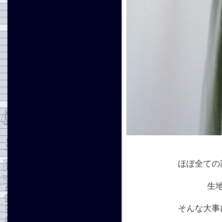
ほぼ全ての
生
そんな大事