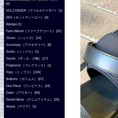
[4]
VULCANIZER［ヴァルカナイザー］ [1]
ZDA［ゼットディーエー］ [4]
Wedgie [1]
Farb-Akkord［ファーブアコード］ [32]
Shoes ［シューズ］ [14]
Accessary ［アクセサリー］ [8]
Socks ［ソックス］ [1]
Goods ［ザッカ・小物］ [17]
Fragrance ［フレグランス］ [1]
Tops ［トップス］ [106]
Bottoms ［ボトムス］ [67]
One Piece ［ワンピース］ [16]
Outer ［アウター］ [68]
Denim Items ［デニムアイテム］ [30]
dequa ［デクア］ [1]