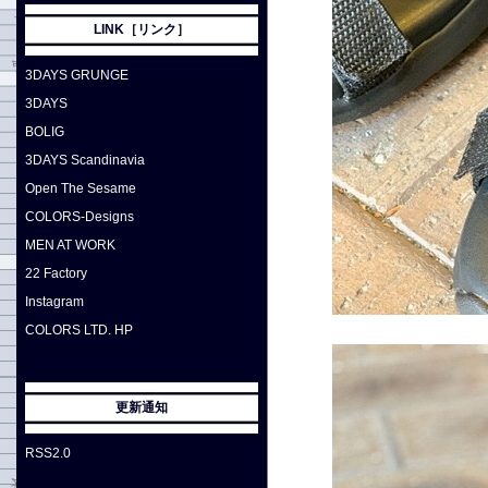
LINK［リンク］
3DAYS GRUNGE
3DAYS
BOLIG
3DAYS Scandinavia
Open The Sesame
COLORS-Designs
MEN AT WORK
22 Factory
Instagram
COLORS LTD. HP
更新通知
RSS2.0