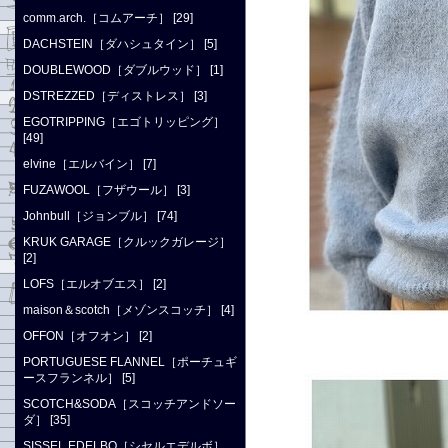
comm.arch.［コムアーチ］ [29]
DACHSTEIN［ダハシュタイン］ [5]
DOUBLEWOOD［ダブルウッド］ [1]
DSTREZZED［ディストレス］ [3]
EGOTRIPPING［エゴトリッピング］
[49]
elvine［エルバイン］ [7]
FUZAWOOL［フザウール］ [3]
Johnbull［ジョンブル］ [74]
KRUK GARAGE［クルックガレージ］
[2]
LOFS［エルオブエス］ [2]
maison＆scotch［メゾンスコッチ］ [4]
OFFON［オフオン］ [2]
PORTUGUESE FLANNEL［ポーチュギ
ースフランネル］ [5]
SCOTCH&SODA［スコッチアンドソー
ダ］ [35]
SISSEL EDELBO［シセルエデルボ］