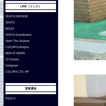
LINK［リンク］
3DAYS GRUNGE
3DAYS
BOLIG
3DAYS Scandinavia
Open The Sesame
COLORS-Designs
MEN AT WORK
22 Factory
Instagram
COLORS LTD. HP
更新通知
RSS2.0