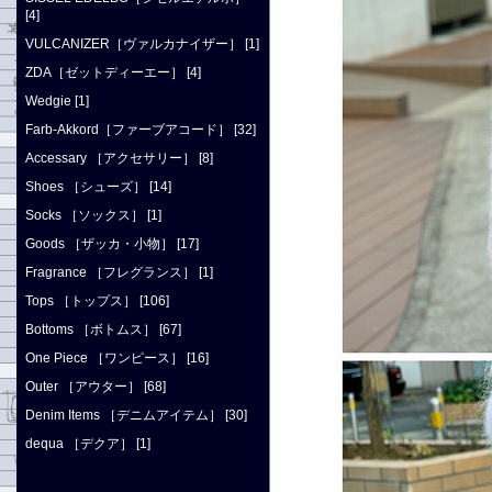
[4]
VULCANIZER［ヴァルカナイザー］ [1]
ZDA［ゼットディーエー］ [4]
Wedgie [1]
Farb-Akkord［ファーブアコード］ [32]
Accessary ［アクセサリー］ [8]
Shoes ［シューズ］ [14]
Socks ［ソックス］ [1]
Goods ［ザッカ・小物］ [17]
Fragrance ［フレグランス］ [1]
Tops ［トップス］ [106]
Bottoms ［ボトムス］ [67]
One Piece ［ワンピース］ [16]
Outer ［アウター］ [68]
Denim Items ［デニムアイテム］ [30]
dequa ［デクア］ [1]