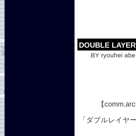
DOUBLE LAYER
BY ryouhei abe
【comm.a
「ダブルレイヤ