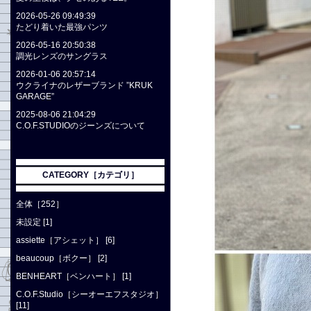
2026-05-26 09:49:39
たどり着いた最強パンツ
2026-05-16 20:50:38
調光レンズのサングラス
2026-01-06 20:57:14
ウクライナのレザーブランド ”KRUK
GARAGE”
2025-08-06 21:04:29
C.O.F.STUDIOのジーンズについて
CATEGORY［カテゴリ］
全体［252］
未設定 [1]
assiette［アシェット］ [6]
beaucoup［ボクー］ [2]
BENHEART［ベンハート］ [1]
C.O.F.Studio［シーオーエフスタジオ］
[11]