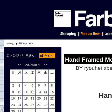
Pickup Item
ホーム
ようこそGUESTさん
Hand Framed Mo
<<
>>
2026年8月
BY ryouhei abe
日
月
火
水
木
金
土
1
2
3
4
5
6
7
8
9
10
11
12
13
14
15
Han
16
17
18
19
20
21
22
23
24
25
26
27
28
29
30
31