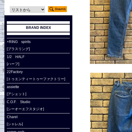
BRAND INDEX
+RING spirits
[プラスリング]
1/2 HALF
[ハーフ]
22Factory
[トゥエンティートゥーファクトリー]
assiette
[アシェット]
C.O.F. Studio
[シーオーエフスタジオ]
Charel
[シャレル]