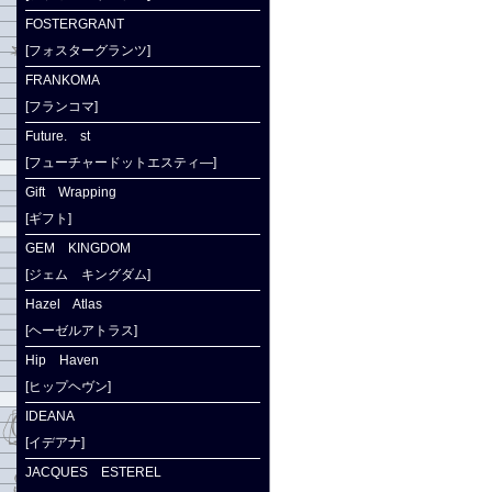
FOSTERGRANT
[フォスターグランツ]
FRANKOMA
[フランコマ]
Future. st
[フューチャードットエスティ―]
Gift Wrapping
[ギフト]
GEM KINGDOM
[ジェム キングダム]
Hazel Atlas
[ヘーゼルアトラス]
Hip Haven
[ヒップヘヴン]
IDEANA
[イデアナ]
JACQUES ESTEREL