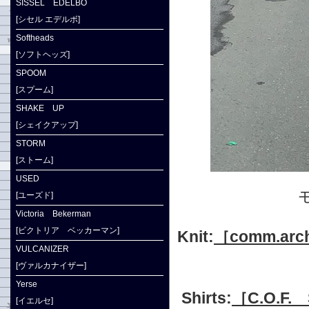
SISSEL EDELBO
[シセル エデルボ]
Softheads
[ソフトヘッズ]
SPOOM
[スプーム]
SHAKE UP
[シェイクアップ]
STORM
[ストーム]
USED
[ユーズド]
Victoria Bekerman
[ビクトリア ベッカーマン]
Knit:
［comm.arc
VULCANIZER
[ヴァルカナイザー]
Yerse
Shirts:
［C.O.F.
[イエルセ]