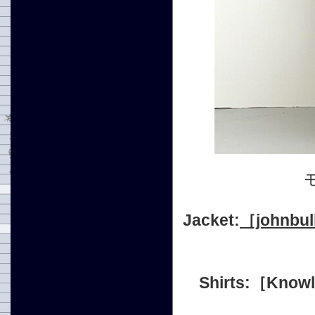
Jacket:
［john
Shirts:［Knowl