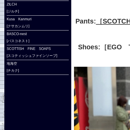
ZILCH
[ジルチ]
Kusa Kanmuri
Pants:
［SCOTC
[クサカンムリ]
BASCO-nest
[バスコネスト]
Shoes:［EGO
SCOTTISH FINE SOAPS
[スコティッシュファインソープ]
地海空
[チカク]