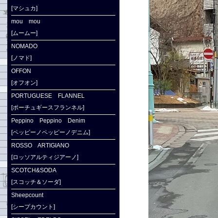
[マシュカ]
mou mou
[ムームー]
NOMADO
[ノマド]
OFFON
[オフオン]
PORTUGUESE FLANNEL
[ポーチュギースフランネル]
Peppino Peppino Denim
[ペッピーノペッピーノデニム]
ROSSO ARTIGIANO
[ロッソアルティジアーノ]
SCOTCH&SODA
[スコッチ＆ソーダ]
Sheepcount
[シープカウント]