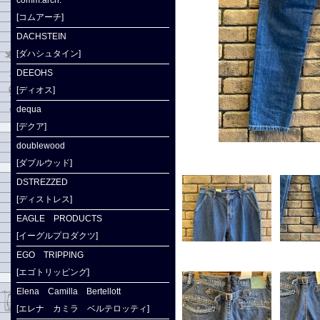
comm.arch.
[コムアーチ]
DACHSTEIN
[ダハシュタイン]
DEEOHS
[ディオス]
dequa
[デクア]
doublewood
[ダブルウッド]
DSTREZZED
[ディストレス]
EAGLE PRODUCTS
[イーグルプロダクツ]
EGO TRIPPING
[エゴトリッピング]
Elena Camilla Bertellott
[エレナ カミラ ベルテロッティ]