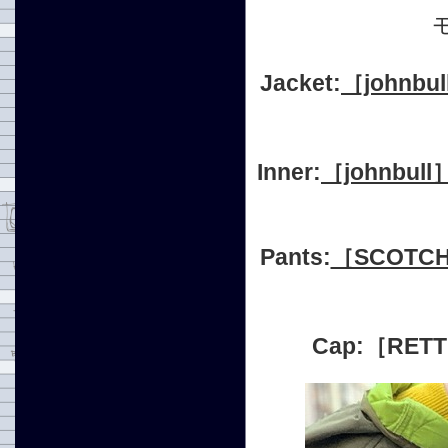
Jacket:
［john
Inner:
［johnb
Pants:
［SCOTC
Cap:［RETT