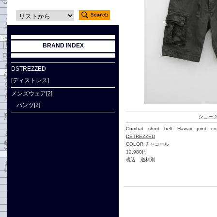
BRAND INDEX
DSTREZZED
[ディストレス]
メンズウェア[2]
パンツ[2]
ショー
Combat short belt Hawaii prin
DSTREZZED
COLOR:チャコール
12,980円
税込 送料別