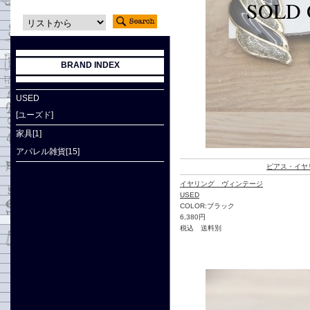
BRAND INDEX
USED
[ユーズド]
家具[1]
アパレル雑貨[15]
ピアス・イヤ
イヤリング ヴィンテージ
USED
COLOR:ブラック
6,380円
税込 送料別