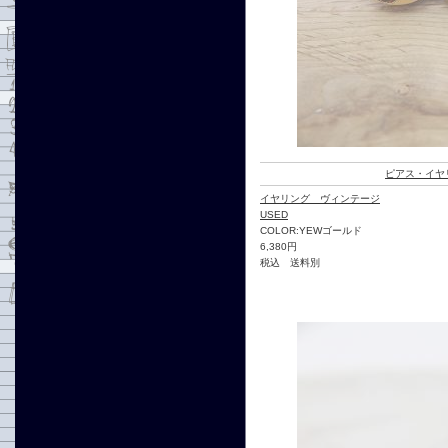
ピアス・イヤ
イヤリング ヴィンテージ
USED
COLOR:YEWゴールド
6,380円
税込 送料別