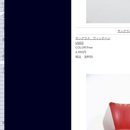
サングラ
サングラス ヴィンテージ
USED
COLOR:Free
4,950円
税込 送料別