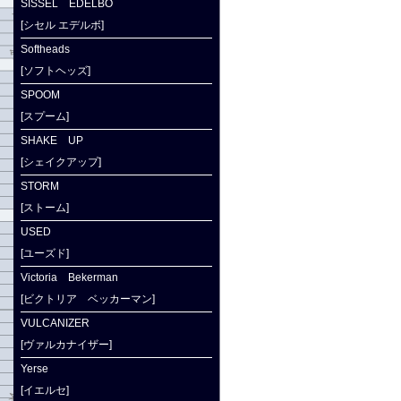
SISSEL EDELBO
[シセル エデルボ]
Softheads
[ソフトヘッズ]
SPOOM
[スプーム]
SHAKE UP
[シェイクアップ]
STORM
[ストーム]
USED
[ユーズド]
Victoria Bekerman
[ビクトリア ベッカーマン]
VULCANIZER
[ヴァルカナイザー]
Yerse
[イエルセ]