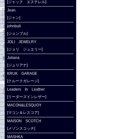
[ジャック エステレル]
Jean.
[ジャン]
johnbull
[ジョンブル]
JOLI JEWELRY
[ジョリ ジュエリー]
Juliana
[ジュリアナ]
KRUK GARAGE
[クルークガレージ]
Leaders In Leather
[リーダーズインレザー]
MACON&LESQUOY
[マコン＆レスコア]
MAISON SCOTCH
[メゾンスコッチ]
MASHKA