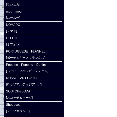
[マシュカ]
mou mou
[ムームー]
NOMADO
[ノマド]
OFFON
[オフオン]
PORTUGUESE FLANNEL
[ポーチュギースフランネル]
Peppino Peppino Denim
[ペッピーノペッピーノデニム]
ROSSO ARTIGIANO
[ロッソアルティジアーノ]
SCOTCH&SODA
[スコッチ＆ソーダ]
Sheepcount
[シープカウント]