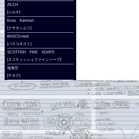
ZILCH
[ジルチ]
Kusa Kanmuri
[クサカンムリ]
BASCO-nest
[バスコネスト]
SCOTTISH FINE SOAPS
[スコティッシュファインソープ]
地海空
[チカク]