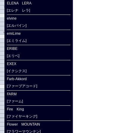
ELENA LERA
[エレナ レラ]
elvine
[エルバイン]
emiLime
[エミライム]
ERIBE
[エリベ]
EXEX
[イクシクス]
Farb-Akkord
[ファーブアコード]
FARM
[ファーム]
Fire King
[ファイヤーキング]
Flower MOUNTAIN
[フラワーマウンテン]