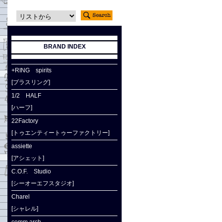
BRAND INDEX
+RING spirits
[プラスリング]
1/2 HALF
[ハーフ]
22Factory
[トゥエンティートゥーファクトリー]
assiette
[アシェット]
C.O.F. Studio
[シーオーエフスタジオ]
Charel
[シャレル]