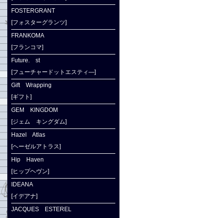
FOSTERGRANT
[フォスターグランツ]
FRANKOMA
[フランコマ]
Future. st
[フューチャードットエスティ―]
Gift Wrapping
[ギフト]
GEM KINGDOM
[ジェム キングダム]
Hazel Atlas
[ヘーゼルアトラス]
Hip Haven
[ヒップヘヴン]
IDEANA
[イデアナ]
JACQUES ESTEREL