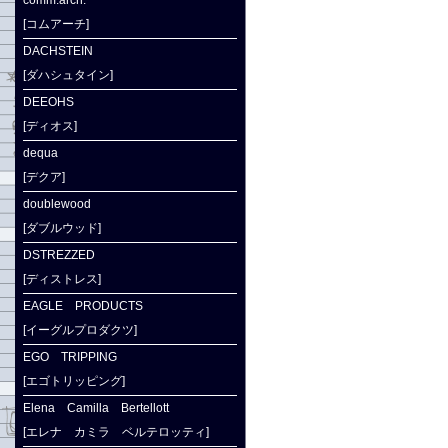
comm.arch.
[コムアーチ]
DACHSTEIN
[ダハシュタイン]
DEEOHS
[ディオス]
dequa
[デクア]
doublewood
[ダブルウッド]
DSTREZZED
[ディストレス]
EAGLE PRODUCTS
[イーグルプロダクツ]
EGO TRIPPING
[エゴトリッピング]
Elena Camilla Bertellott
[エレナ カミラ ベルテロッティ]