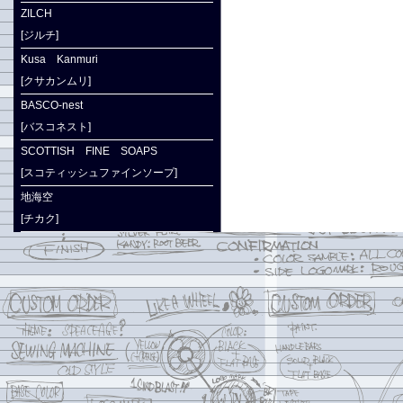
ZILCH
[ジルチ]
Kusa Kanmuri
[クサカンムリ]
BASCO-nest
[バスコネスト]
SCOTTISH FINE SOAPS
[スコティッシュファインソープ]
地海空
[チカク]