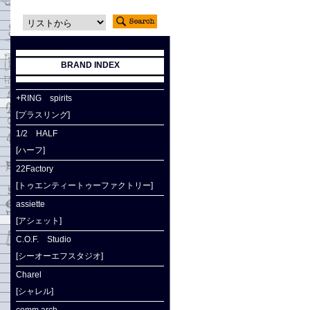
BRAND INDEX
+RING spirits
[プラスリング]
1/2 HALF
[ハーフ]
22Factory
[トゥエンティートゥーファクトリー]
assiette
[アシェット]
C.O.F. Studio
[シーオーエフスタジオ]
Charel
[シャレル]