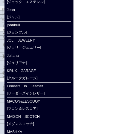
[ジャック エステレル]
Jean.
[ジャン]
johnbull
[ジョンブル]
JOLI JEWELRY
[ジョリ ジュエリー]
Juliana
[ジュリアナ]
KRUK GARAGE
[クルークガレージ]
Leaders In Leather
[リーダーズインレザー]
MACON&LESQUOY
[マコン＆レスコア]
MAISON SCOTCH
[メゾンスコッチ]
MASHKA