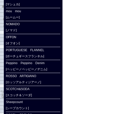
[マシュカ]
mou mou
[ムームー]
NOMADO
[ノマド]
OFFON
[オフオン]
PORTUGUESE FLANNEL
[ポーチュギースフランネル]
Peppino Peppino Denim
[ペッピーノペッピーノデニム]
ROSSO ARTIGIANO
[ロッソアルティジアーノ]
SCOTCH&SODA
[スコッチ＆ソーダ]
Sheepcount
[シープカウント]