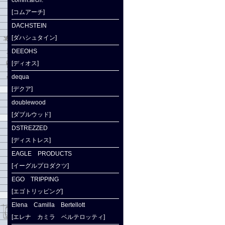
comm.arch.
[コムアーチ]
DACHSTEIN
[ダハシュタイン]
DEEOHS
[ディオス]
dequa
[デクア]
doublewood
[ダブルウッド]
DSTREZZED
[ディストレス]
EAGLE PRODUCTS
[イーグルプロダクツ]
EGO TRIPPING
[エゴトリッピング]
Elena Camilla Bertellott
[エレナ カミラ ベルテロッティ]