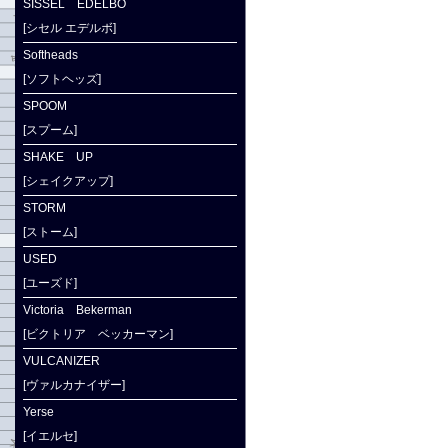
SISSEL EDELBO
[シセル エデルボ]
Softheads
[ソフトヘッズ]
SPOOM
[スプーム]
SHAKE UP
[シェイクアップ]
STORM
[ストーム]
USED
[ユーズド]
Victoria Bekerman
[ビクトリア ベッカーマン]
VULCANIZER
[ヴァルカナイザー]
Yerse
[イエルセ]