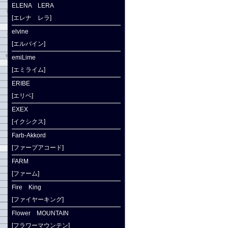
ELENA LERA
[エレナ レラ]
elvine
[エルバイン]
emiLime
[エミライム]
ERIBE
[エリベ]
EXEX
[イクシクス]
Farb-Akkord
[ファーブアコード]
FARM
[ファーム]
Fire King
[ファイヤーキング]
Flower MOUNTAIN
[フラワーマウンテン]