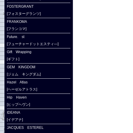
FOSTERGRANT
[フォスターグランツ]
FRANKOMA
[フランコマ]
Future. st
[フューチャードットエスティ―]
Gift Wrapping
[ギフト]
GEM KINGDOM
[ジェム キングダム]
Hazel Atlas
[ヘーゼルアトラス]
Hip Haven
[ヒップヘヴン]
IDEANA
[イデアナ]
JACQUES ESTEREL