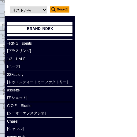
BRAND INDEX
+RING spirits
[プラスリング]
1/2 HALF
[ハーフ]
22Factory
[トゥエンティートゥーファクトリー]
assiette
[アシェット]
C.O.F. Studio
[シーオーエフスタジオ]
Charel
[シャレル]