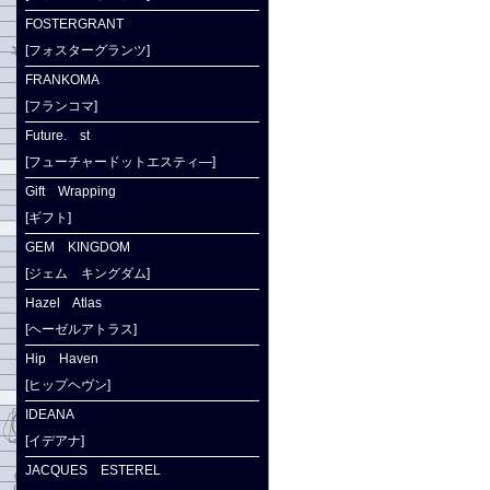
FOSTERGRANT
[フォスターグランツ]
FRANKOMA
[フランコマ]
Future. st
[フューチャードットエスティ―]
Gift Wrapping
[ギフト]
GEM KINGDOM
[ジェム キングダム]
Hazel Atlas
[ヘーゼルアトラス]
Hip Haven
[ヒップヘヴン]
IDEANA
[イデアナ]
JACQUES ESTEREL