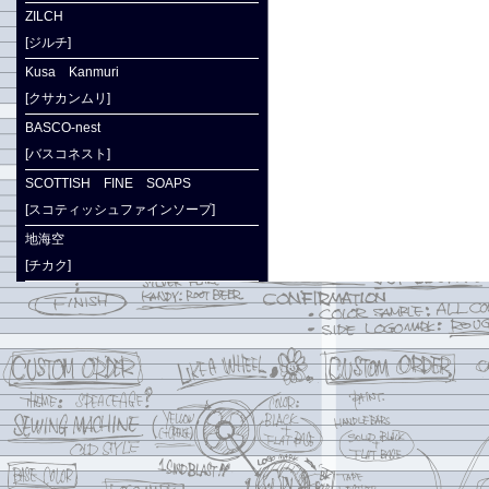
ZILCH
[ジルチ]
Kusa Kanmuri
[クサカンムリ]
BASCO-nest
[バスコネスト]
SCOTTISH FINE SOAPS
[スコティッシュファインソープ]
地海空
[チカク]