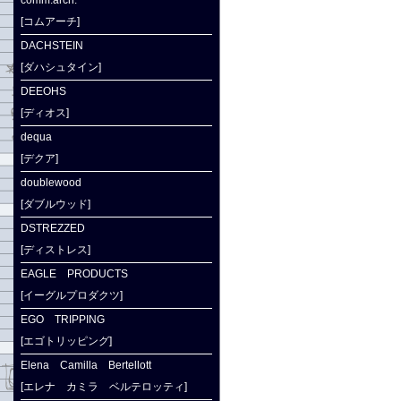
comm.arch.
[コムアーチ]
DACHSTEIN
[ダハシュタイン]
DEEOHS
[ディオス]
dequa
[デクア]
doublewood
[ダブルウッド]
DSTREZZED
[ディストレス]
EAGLE PRODUCTS
[イーグルプロダクツ]
EGO TRIPPING
[エゴトリッピング]
Elena Camilla Bertellott
[エレナ カミラ ベルテロッティ]