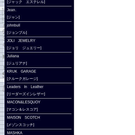
[ジャック エステレル]
Jean.
[ジャン]
johnbull
[ジョンブル]
JOLI JEWELRY
[ジョリ ジュエリー]
Juliana
[ジュリアナ]
KRUK GARAGE
[クルークガレージ]
Leaders In Leather
[リーダーズインレザー]
MACON&LESQUOY
[マコン＆レスコア]
MAISON SCOTCH
[メゾンスコッチ]
MASHKA