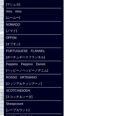
[マシュカ]
mou mou
[ムームー]
NOMADO
[ノマド]
OFFON
[オフオン]
PORTUGUESE FLANNEL
[ポーチュギースフランネル]
Peppino Peppino Denim
[ペッピーノペッピーノデニム]
ROSSO ARTIGIANO
[ロッソアルティジアーノ]
SCOTCH&SODA
[スコッチ＆ソーダ]
Sheepcount
[シープカウント]