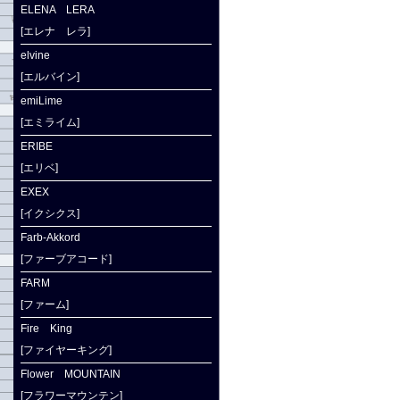
ELENA LERA
[エレナ レラ]
elvine
[エルバイン]
emiLime
[エミライム]
ERIBE
[エリベ]
EXEX
[イクシクス]
Farb-Akkord
[ファーブアコード]
FARM
[ファーム]
Fire King
[ファイヤーキング]
Flower MOUNTAIN
[フラワーマウンテン]