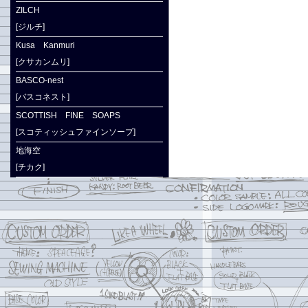
ZILCH
[ジルチ]
Kusa Kanmuri
[クサカンムリ]
BASCO-nest
[バスコネスト]
SCOTTISH FINE SOAPS
[スコティッシュファインソープ]
地海空
[チカク]