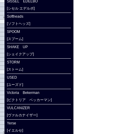
SISSEL EDELBO
[シセル エデルボ]
Softheads
[ソフトヘッズ]
SPOOM
[スプーム]
SHAKE UP
[シェイクアップ]
STORM
[ストーム]
USED
[ユーズド]
Victoria Bekerman
[ビクトリア ベッカーマン]
VULCANIZER
[ヴァルカナイザー]
Yerse
[イエルセ]