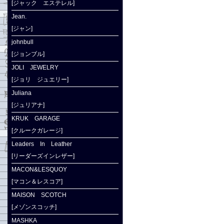
[ジャック エステレル]
Jean.
[ジャン]
johnbull
[ジョンブル]
JOLI JEWELRY
[ジョリ ジュエリー]
Juliana
[ジュリアナ]
KRUK GARAGE
[クルークガレージ]
Leaders In Leather
[リーダーズインレザー]
MACON&LESQUOY
[マコン＆レスコア]
MAISON SCOTCH
[メゾンスコッチ]
MASHKA