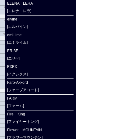
ELENA LERA
[エレナ レラ]
elvine
[エルバイン]
emiLime
[エミライム]
ERIBE
[エリベ]
EXEX
[イクシクス]
Farb-Akkord
[ファーブアコード]
FARM
[ファーム]
Fire King
[ファイヤーキング]
Flower MOUNTAIN
[フラワーマウンテン]