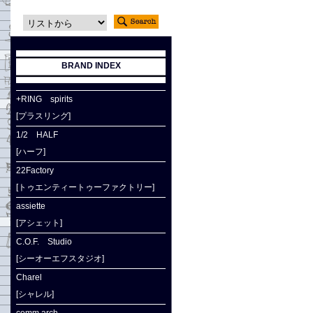
BRAND INDEX
+RING spirits
[プラスリング]
1/2 HALF
[ハーフ]
22Factory
[トゥエンティートゥーファクトリー]
assiette
[アシェット]
C.O.F. Studio
[シーオーエフスタジオ]
Charel
[シャレル]