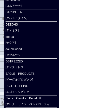
comm.arch.
[コムアーチ]
DACHSTEIN
[ダハシュタイン]
DEEOHS
[ディオス]
dequa
[デクア]
doublewood
[ダブルウッド]
DSTREZZED
[ディストレス]
EAGLE PRODUCTS
[イーグルプロダクツ]
EGO TRIPPING
[エゴトリッピング]
Elena Camilla Bertellott
[エレナ カミラ ベルテロッティ]