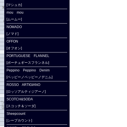
[マシュカ]
mou mou
[ムームー]
NOMADO
[ノマド]
OFFON
[オフオン]
PORTUGUESE FLANNEL
[ポーチュギースフランネル]
Peppino Peppino Denim
[ペッピーノペッピーノデニム]
ROSSO ARTIGIANO
[ロッソアルティジアーノ]
SCOTCH&SODA
[スコッチ＆ソーダ]
Sheepcount
[シープカウント]