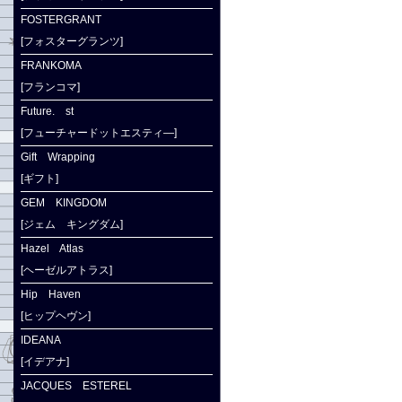
FOSTERGRANT
[フォスターグランツ]
FRANKOMA
[フランコマ]
Future. st
[フューチャードットエスティ―]
Gift Wrapping
[ギフト]
GEM KINGDOM
[ジェム キングダム]
Hazel Atlas
[ヘーゼルアトラス]
Hip Haven
[ヒップヘヴン]
IDEANA
[イデアナ]
JACQUES ESTEREL